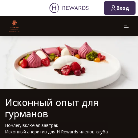
Вход
Слайд 1 из 1
Исконный опыт для
гурманов
Ночлег, включая завтрак
Исконный аперитив для H Rewards членов клуба