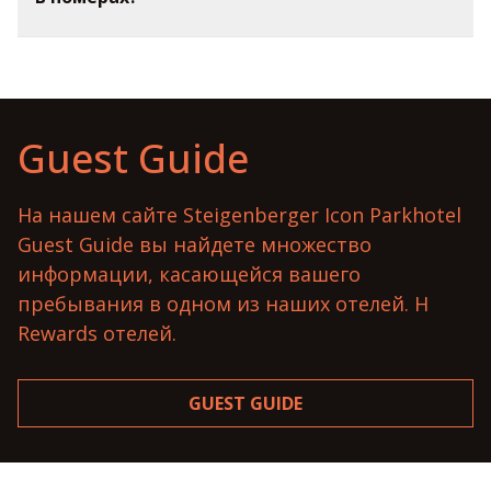
Guest Guide
На нашем сайте Steigenberger Icon Parkhotel
Guest Guide вы найдете множество
информации, касающейся вашего
пребывания в одном из наших отелей. H
Rewards отелей.
GUEST GUIDE