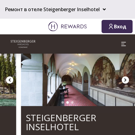
08.08.2026
09.08.2026
1 Комната(ы) ⋅ 1 Взрослый
Ремонт в отеле Steigenberger Inselhotel
Вход
Слайд 2 из 3
STEIGENBERGER
INSELHOTEL