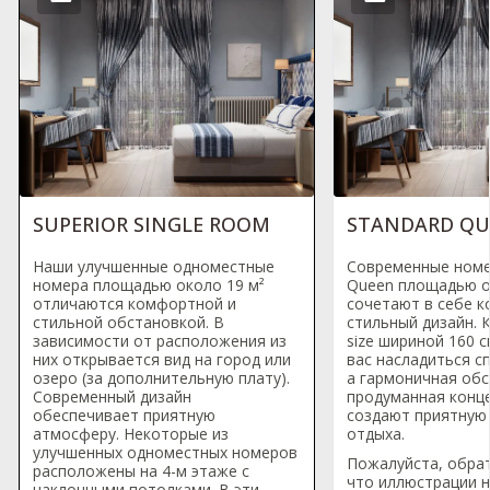
SUPERIOR SINGLE ROOM
STANDARD Q
Наши улучшенные одноместные
Современные номе
номера площадью около 19 м²
Queen площадью о
отличаются комфортной и
сочетают в себе к
стильной обстановкой. В
стильный дизайн. 
зависимости от расположения из
size шириной 160 
них открывается вид на город или
вас насладиться с
озеро (за дополнительную плату).
а гармоничная обс
Современный дизайн
продуманная конц
обеспечивает приятную
создают приятную
атмосферу. Некоторые из
отдыха.
улучшенных одноместных номеров
Пожалуйста, обра
расположены на 4-м этаже с
что иллюстрации 
наклонными потолками. В эти