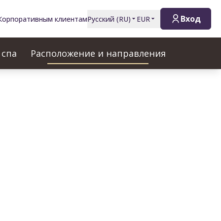
Вход
Корпоративным клиентам
Русский
(
RU
)
EUR
 спа
Расположение и направления