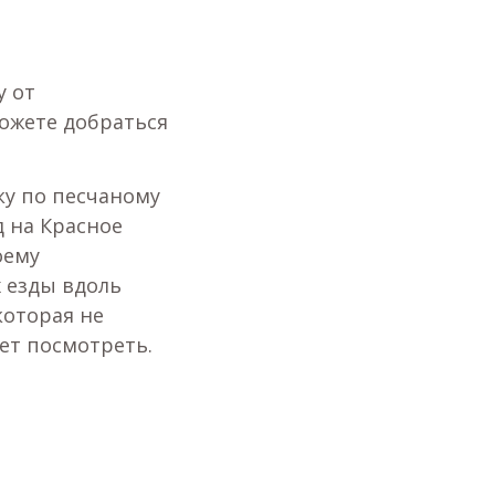
у от
можете добраться
ку по песчаному
 на Красное
оему
 езды вдоль
которая не
чет посмотреть.