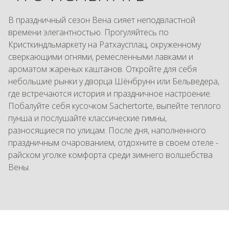
В праздничный сезон Вена сияет неподвластной
времени элегантностью. Прогуляйтесь по
Кристкиндльмаркету на Ратхаусплац, окруженному
сверкающими огнями, ремесленными лавками и
ароматом жареных каштанов. Откройте для себя
небольшие рынки у дворца Шёнбрунн или Бельведера,
где встречаются история и праздничное настроение.
Побалуйте себя кусочком Sachertorte, выпейте теплого
пунша и послушайте классические гимны,
разносящиеся по улицам. После дня, наполненного
праздничным очарованием, отдохните в своем отеле -
райском уголке комфорта среди зимнего волшебства
Вены.