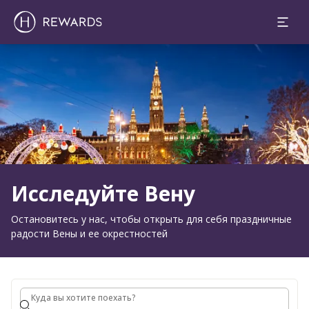
1 Комната(ы) ⋅ 1 Взрослый
Слайд 1 из 1
Исследуйте Вену
Остановитесь у нас, чтобы открыть для себя праздничные
радости Вены и ее окрестностей
Куда вы хотите поехать?
Куда вы хотите поехать?