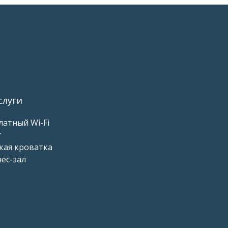
слуги
латный Wi-Fi
т
кая кроватка
ес-зал