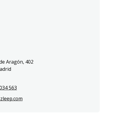
de Aragón, 402 

drid

034 563
zleep.com