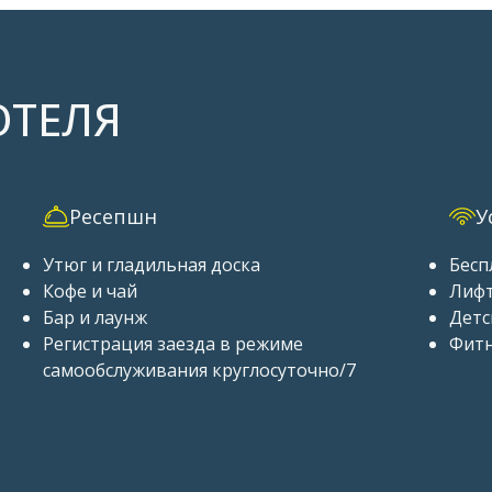
ОТЕЛЯ
Ресепшн
У
Утюг и гладильная доска
Бесп
Кофе и чай
Лиф
Бар и лаунж
Детс
Регистрация заезда в режиме
Фитн
самообслуживания круглосуточно/7