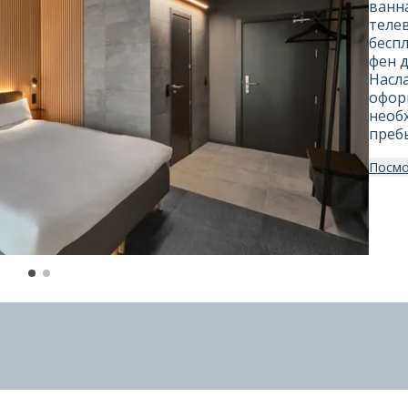
ванн
теле
беспл
фен 
Насл
офор
необ
преб
Посмо