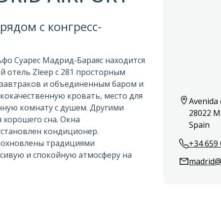
рядом с конгресс-
ьфо Суарес Мадрид-Бараяс находится
ой отель Zleep с 281 просторным
 завтраков и объединенным баром и
ококачественную кровать, место для
Avenida 
нную комнату с душем. Другими
28022 Ma
я хорошего сна. Окна
Spain
установлен кондиционер.
вдохновлены традициями
+34 659 
асивую и спокойную атмосферу на
madrid@