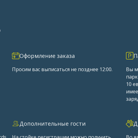
Ь
Оформление заказа
П
Просим вас выписаться не позднее 12:00.
Вы м
парк
10 е
имее
заря
Дополнительные гости
Д
rds
На стойке регистрации можно получить
Во в