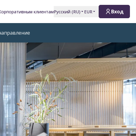
Вход
Корпоративным клиентам
Русский
(
RU
)
EUR
направление