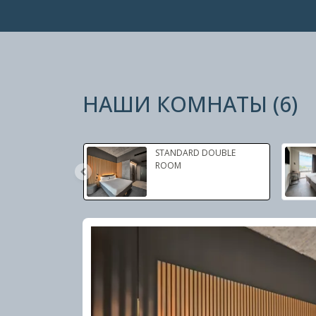
НАШИ КОМНАТЫ
(
6
)
Слайд 1 из 3
STANDARD DOUBLE
ROOM
Слайд 1 из 2