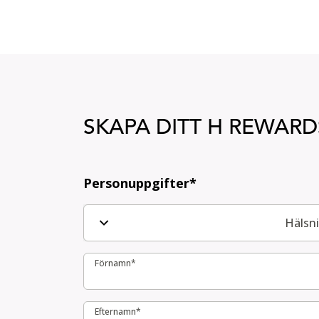
SKAPA DITT H REWA
SKAPA DITT H REWARDS-MEDLEMSKONTO
Personuppgifter*
Hälsn
Förnamn*
Förnamn*
Efternamn*
Efternamn*