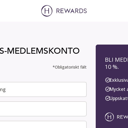
RDS-MEDLEMSKONTO
BLI MED
10 %.
*Obligatoriskt fält
Exklusiv
Mycket a
ing
Uppskatt