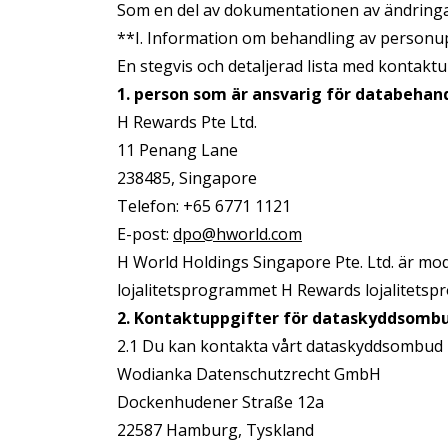
Som en del av dokumentationen av ändringa
**I. Information om behandling av personu
En stegvis och detaljerad lista med kontakt
1. person som är ansvarig för databehan
H Rewards Pte Ltd.
11 Penang Lane
238485, Singapore
Telefon: +65 6771 1121
E-post:
dpo@hworld.com
H World Holdings Singapore Pte. Ltd. är mode
lojalitetsprogrammet H Rewards lojalitetsp
2. Kontaktuppgifter för dataskyddsomb
2.1 Du kan kontakta vårt dataskyddsombud
Wodianka Datenschutzrecht GmbH
Dockenhudener Straße 12a
22587 Hamburg, Tyskland