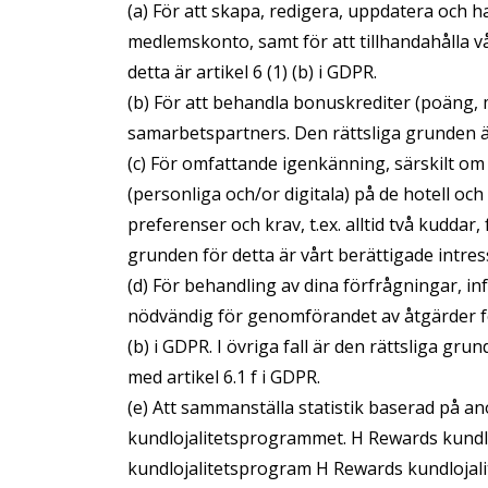
(a) För att skapa, redigera, uppdatera och h
medlemskonto, samt för att tillhandahålla 
detta är artikel 6 (1) (b) i GDPR.
(b) För att behandla bonuskrediter (poäng, 
samarbetspartners. Den rättsliga grunden är 
(c) För omfattande igenkänning, särskilt om
(personliga och/or digitala) på de hotell 
preferenser och krav, t.ex. alltid två kuddar
grunden för detta är vårt berättigade intress
(d) För behandling av dina förfrågningar, i
nödvändig för genomförandet av åtgärder för
(b) i GDPR. I övriga fall är den rättsliga gr
med artikel 6.1 f i GDPR.
(e) Att sammanställa statistik baserad på a
kundlojalitetsprogrammet. H Rewards kundloj
kundlojalitetsprogram H Rewards kundlojalit