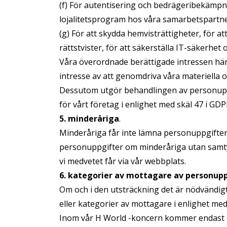
(f) För autentisering och bedrägeribekämpn
lojalitetsprogram hos våra samarbetspartners
(g) För att skydda hemvisträttigheter, för at
rättstvister, för att säkerställa IT-säkerhet o
Våra överordnade berättigade intressen härrö
intresse av att genomdriva våra materiella 
Dessutom utgör behandlingen av personuppgi
för vårt företag i enlighet med skäl 47 i GDP
5. minderåriga
.
Minderåriga får inte lämna personuppgifter u
personuppgifter om minderåriga utan samty
vi medvetet får via vår webbplats.
6. kategorier av mottagare av personup
Om och i den utsträckning det är nödvändigt 
eller kategorier av mottagare i enlighet med
Inom vår H World -koncern kommer endast de 