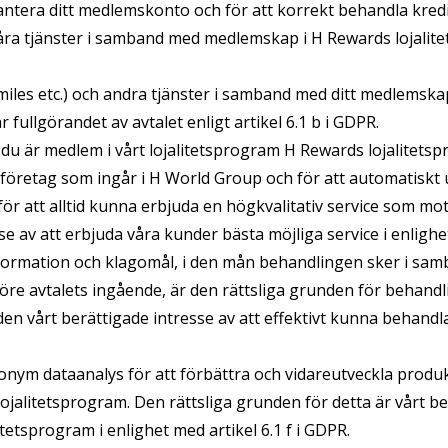
antera ditt medlemskonto och för att korrekt behandla kredi
våra tjänster i samband med medlemskap i H Rewards lojalit
miles etc.) och andra tjänster i samband med ditt medlemskap
fullgörandet av avtalet enligt artikel 6.1 b i GDPR.
 du är medlem i vårt lojalitetsprogram H Rewards lojalitetsp
och företag som ingår i H World Group och för att automati
, för att alltid kunna erbjuda en högkvalitativ service som m
e av att erbjuda våra kunder bästa möjliga service i enlighet
nformation och klagomål, i den mån behandlingen sker i samba
e avtalets ingående, är den rättsliga grunden för behandli
unden vårt berättigade intresse av att effektivt kunna behandla
nonym dataanalys för att förbättra och vidareutveckla produk
alitetsprogram. Den rättsliga grunden för detta är vårt ber
etsprogram i enlighet med artikel 6.1 f i GDPR.