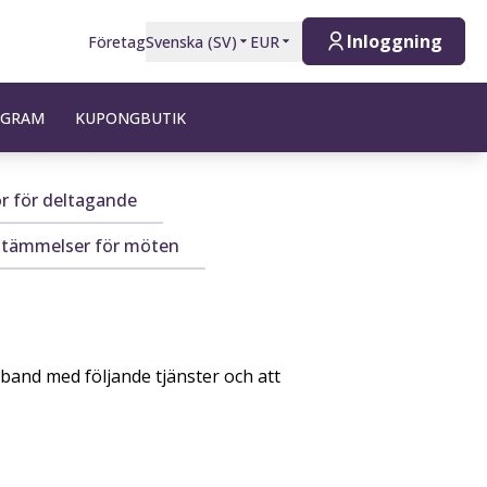
Inloggning
Företag
Svenska
(
SV
)
EUR
OGRAM
KUPONGBUTIK
or för deltagande
estämmelser för möten
band med följande tjänster och att