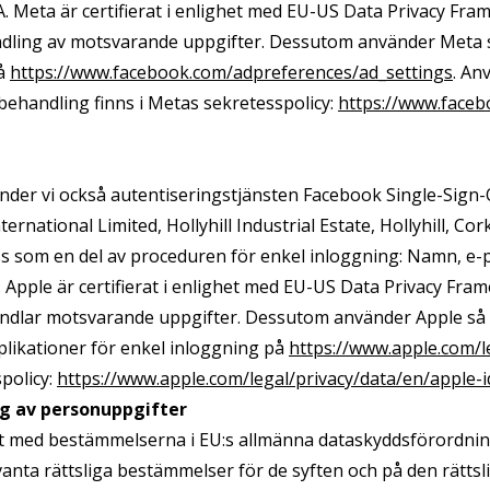
. Meta är certifierat i enlighet med EU-US Data Privacy Fr
handling av motsvarande uppgifter. Dessutom använder Meta 
på
https://www.facebook.com/adpreferences/ad_settings
. An
behandling finns i Metas sekretesspolicy:
https://www.faceb
nder vi också autentiseringstjänsten Facebook Single-Sign-O
ernational Limited, Hollyhill Industrial Estate, Hollyhill, Cork
oss som en del av proceduren för enkel inloggning: Namn, e-p
Apple är certifierat i enlighet med EU-US Data Privacy Fra
ehandlar motsvarande uppgifter. Dessutom använder Apple så 
pplikationer för enkel inloggning på
https://www.apple.com/l
policy:
https://www.apple.com/legal/privacy/data/en/apple-i
ng av personuppgifter
et med bestämmelserna i EU:s allmänna dataskyddsförordnin
vanta rättsliga bestämmelser för de syften och på den rätt