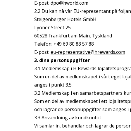
E-post:
dpo@hworld.com
2.2 Du kan nå vår EU-representant på följa
Steigenberger Hotels GmbH
Lyoner Street 25
60528 Frankfurt am Main, Tyskland
Telefon: +49 69 80 88 57 88
E-post:
eu-representative@hrewards.com
3. dina personuppgifter
3.1 Medlemskap i H Rewards lojalitetsprog
Som en del av medlemskapet i vårt eget loj
anges i punkt 3.5.
3.2 Medlemskap i en samarbetspartners kun
Som en del av medlemskapet i ett lojalitets
och lagrar de personuppgifter som anges i p
3.3 Användning av kundkontot
Vi samlar in, behandlar och lagrar de perso