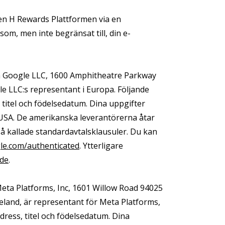
rmen H Rewards Plattformen via en
som, men inte begränsat till, din e-
ån Google LLC, 1600 Amphitheatre Parkway
e LLC:s representant i Europa. Följande
 titel och födelsedatum. Dina uppgifter
 USA. De amerikanska leverantörerna åtar
å kallade standardavtalsklausuler. Du kan
gle.com/authenticated
. Ytterligare
=de
.
Meta Platforms, Inc, 1601 Willow Road 94025
eland, är representant för Meta Platforms,
dress, titel och födelsedatum. Dina