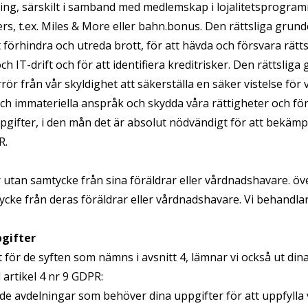
ing, särskilt i samband med medlemskap i lojalitetsprogramm
, t.ex. Miles & More eller bahn.bonus. Den rättsliga grunden 
t förhindra och utreda brott, för att hävda och försvara rätt
ch IT-drift och för att identifiera kreditrisker. Den rättsliga 
r från vår skyldighet att säkerställa en säker vistelse för v
och immateriella anspråk och skydda våra rättigheter och f
fter, i den mån det är absolut nödvändigt för att bekämpa 
R.
tan samtycke från sina föräldrar eller vårdnadshavare. överfö
cke från deras föräldrar eller vårdnadshavare. Vi behandl
pgifter
för de syften som nämns i avsnitt 4, lämnar vi också ut din
 artikel 4 nr 9 GDPR:
avdelningar som behöver dina uppgifter för att uppfylla vå