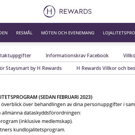
DEN
RESMÅL
MÖTEN OCH EVENEMANG
LOJALITETSPR
taktuppgifter
Informationskrav Facebook
Villk
för Staysmart by H Rewards
H Rewards Villkor och b
LITETSPROGRAM (SEDAN FEBRUARI 2023)
n överblick över behandlingen av dina personuppgifter i sam
en allmänna dataskyddsförordningen:
program (inklusive medlemskap).
ners kundlojalitetsprogram.