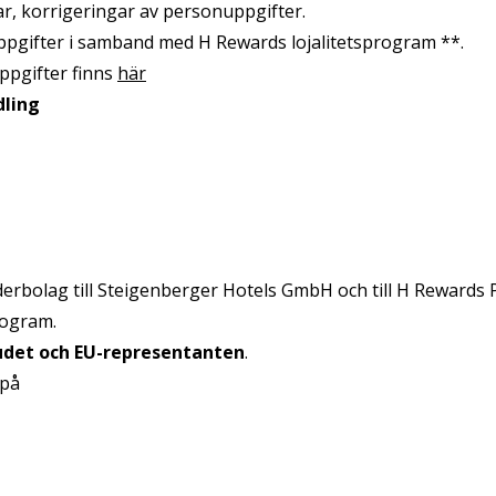
r, korrigeringar av personuppgifter.
ppgifter i samband med H Rewards lojalitetsprogram **.
uppgifter finns
här
dling
rbolag till Steigenberger Hotels GmbH och till H Rewards Pt
rogram.
udet och EU-representanten
.
 på