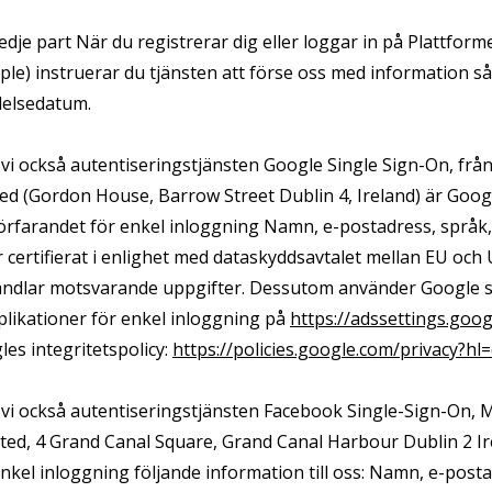
edje part När du registrerar dig eller loggar in på Plattfo
pple) instruerar du tjänsten att förse oss med information så
ödelsedatum.
 vi också autentiseringstjänsten Google Single Sign-On, fr
ed (Gordon House, Barrow Street Dublin 4, Ireland) är Googl
förfarandet för enkel inloggning Namn, e-postadress, språk,
 certifierat i enlighet med dataskyddsavtalet mellan EU och
ehandlar motsvarande uppgifter. Dessutom använder Google s
pplikationer för enkel inloggning på
https://adssettings.goo
es integritetspolicy:
https://policies.google.com/privacy?hl
 vi också autentiseringstjänsten Facebook Single-Sign-On, 
ted, 4 Grand Canal Square, Grand Canal Harbour Dublin 2 Ir
nkel inloggning följande information till oss: Namn, e-posta