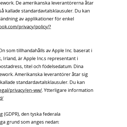
amework. De amerikanska leverantörerna åtar
så kallade standardavtalsklausuler. Du kan
vändning av applikationer för enkel
ook.com/privacy/policy/?
n som tillhandahålls av Apple Inc. baserat i
, Irland, är Apple Inc.s representant i
ostadress, titel och födelsedatum. Dina
mework. Amerikanska leverantörer åtar sig
kallade standardavtalsklausuler. Du kan
egal/privacy/en-ww/
. Ytterligare information
d/
g (GDPR), den tyska federala
sliga grund som anges nedan: