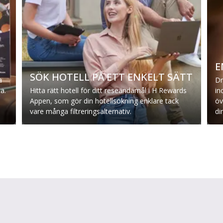
E
SÖK HOTELL PÅ ETT ENKELT SÄTT
a
Dr
a.
Hitta rätt hotell för ditt reseändamål i H Rewards
in
Appen, som gör din hotellsökning enklare tack
öv
vare många filtreringsalternativ.
di