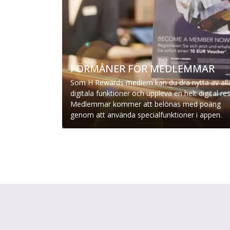
FÖRMÅNER FÖR MEDLEMMAR
Som H Rewards medlem kan du dra nytta av all
digitala funktioner och uppleva en helt digital res
Medlemmar kommer att belönas med poäng
genom att använda specialfunktioner i appen.