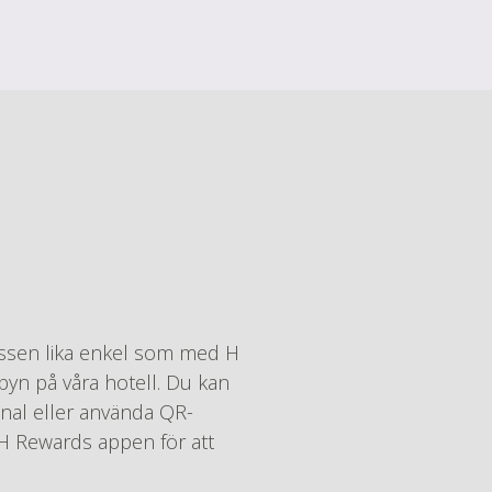
essen lika enkel som med H
byn på våra hotell. Du kan
inal eller använda QR-
H Rewards appen för att