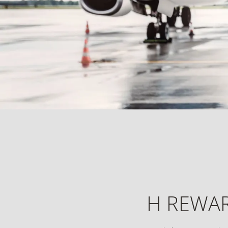
H Rewards
Upptäck spännande digitala funktioner me
H REWA