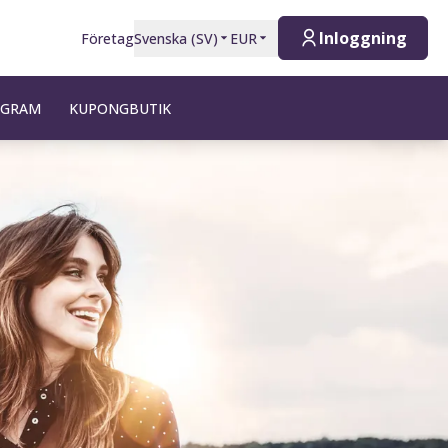
Inloggning
Företag
Svenska
(
SV
)
EUR
OGRAM
KUPONGBUTIK