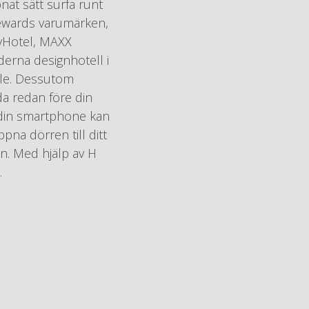
at sätt surfa runt
 Rewards varumärken,
tyHotel, MAXX
oderna designhotell i
älle. Dessutom
a redan före din
 din smartphone kan
pna dörren till ditt
n. Med hjälp av H
.