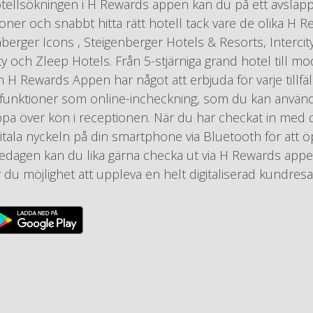
ellsökningen i H Rewards appen kan du på ett avslappn
ioner och snabbt hitta rätt hotell tack vare de olika H
berger Icons , Steigenberger Hotels & Resorts, Interci
ity och Zleep Hotels. Från 5-stjärniga grand hotel till m
 H Rewards Appen har något att erbjuda för varje tillf
n funktioner som online-incheckning, som du kan använd
ppa över kön i receptionen. När du har checkat in med
tala nyckeln på din smartphone via Bluetooth för att öp
edagen kan du lika gärna checka ut via H Rewards appe
u möjlighet att uppleva en helt digitaliserad kundresa