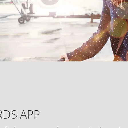
 App
d H Rewards App.
RDS APP