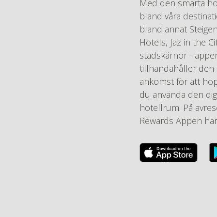
Med den smarta hot
bland våra destinat
bland annat Steigen
Hotels, Jaz in the C
stadskärnor - appen
tillhandahåller de
ankomst för att ho
du använda den digi
hotellrum. På avres
Rewards Appen har d