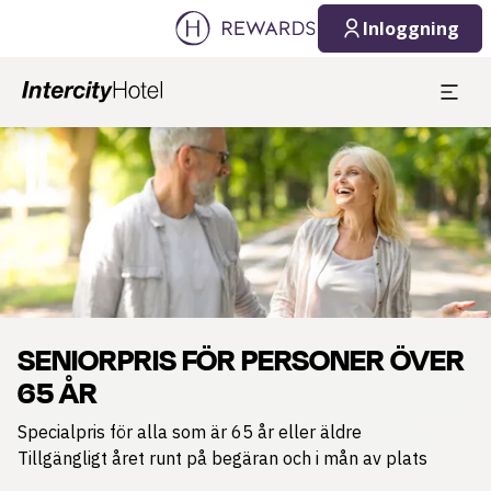
Inloggning
Bild 1 av 1
SENIORPRIS FÖR PERSONER ÖVER
65 ÅR
Specialpris för alla som är 65 år eller äldre
Tillgängligt året runt på begäran och i mån av plats