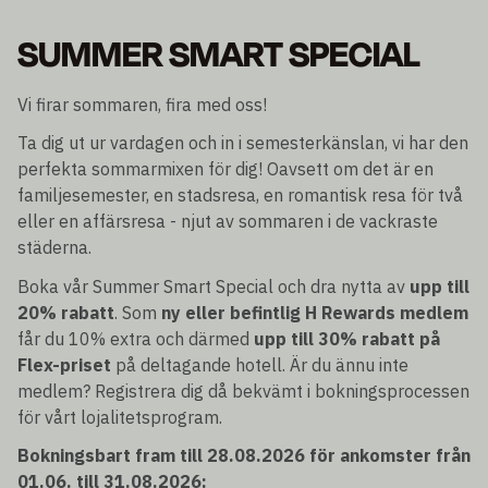
SUMMER SMART SPECIAL
Vi firar sommaren, fira med oss!
Ta dig ut ur vardagen och in i semesterkänslan, vi har den
perfekta sommarmixen för dig! Oavsett om det är en
familjesemester, en stadsresa, en romantisk resa för två
eller en affärsresa - njut av sommaren i de vackraste
städerna.
Boka vår Summer Smart Special och dra nytta av
upp till
20% rabatt
. Som
ny eller befintlig H Rewards medlem
får du 10% extra och därmed
upp till 30% rabatt på
Flex-priset
på deltagande hotell. Är du ännu inte
medlem? Registrera dig då bekvämt i bokningsprocessen
för vårt lojalitetsprogram.
Bokningsbart fram till 28.08.2026 för ankomster från
01.06. till 31.08.2026: