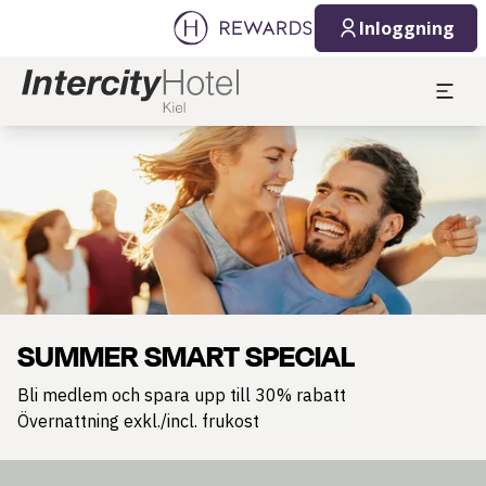
Inloggning
Bild 1 av 1
SUMMER SMART SPECIAL
Bli medlem och spara upp till 30% rabatt
Övernattning exkl./incl. frukost