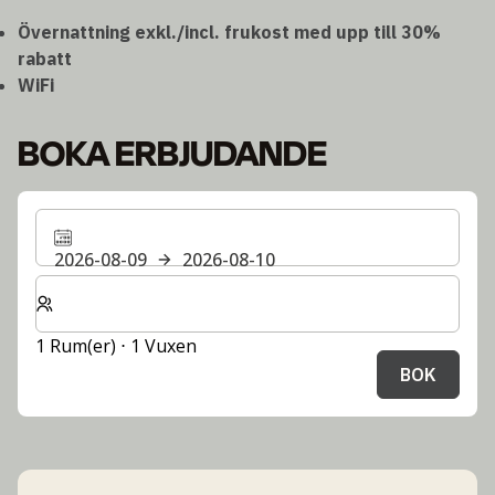
Övernattning exkl./incl. frukost med upp till 30%
rabatt
WiFi
BOKA ERBJUDANDE
2026-08-09
2026-08-10
Välj antal rum och gäster för din vistelse
1 Rum(er) ⋅ 1 Vuxen
BOK