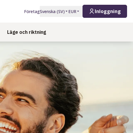
Inloggning
Företag
Svenska
(
SV
)
EUR
Läge och riktning