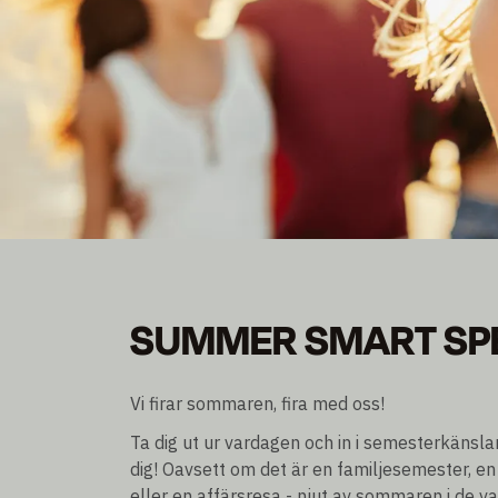
SUMMER SMART SP
SUMMER SMART SP
Bli medlem och spara upp till 30% rabatt
Övernattning exkl./incl. frukost
Vi firar sommaren, fira med oss!
Ta dig ut ur vardagen och in i semesterkänsl
dig! Oavsett om det är en familjesemester, en
eller en affärsresa - njut av sommaren i de v