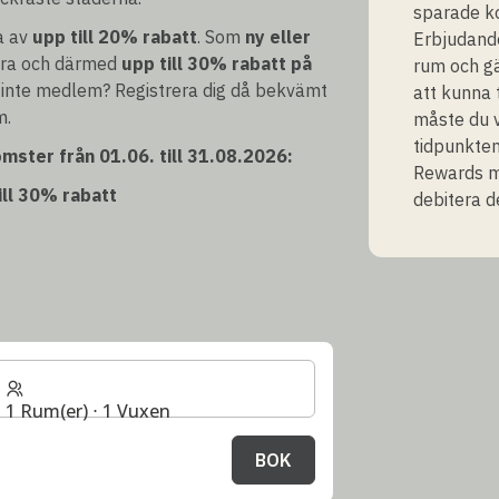
sparade ko
a av
upp till 20% rabatt
. Som
ny eller
Erbjudande
tra och därmed
upp till 30% rabatt på
rum och gä
 inte medlem? Registrera dig då bekvämt
att kunna 
m.
måste du 
tidpunkten
mster från 01.06. till 31.08.2026:
Rewards me
ill 30% rabatt
debitera d
1 Rum(er) ⋅ 1 Vuxen
BOK