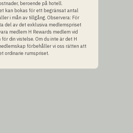
stnader, beroende på hotell.
t kan bokas för ett begränsat antal
ller i mån av tillgång. Observera: För
ta del av det exklusiva medlemspriset
vara medlem H Rewards medlem vid
 för din vistelse. Om du inte är det H
dlemskap förbehåller vi oss rätten att
et ordinarie rumspriset.