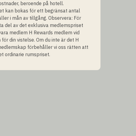
stnader, beroende på hotell.
t kan bokas för ett begränsat antal
ller i mån av tillgång. Observera: För
ta del av det exklusiva medlemspriset
vara medlem H Rewards medlem vid
 för din vistelse. Om du inte är det H
dlemskap förbehåller vi oss rätten att
et ordinarie rumspriset.