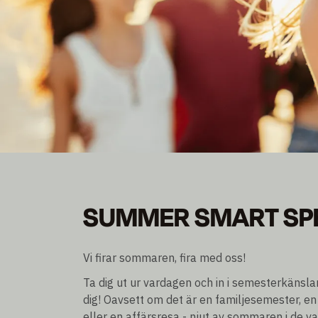
SUMMER SMART SP
SUMMER SMART SP
Bli medlem och spara upp till 30% rabatt
Övernattning exkl./incl. frukost
Vi firar sommaren, fira med oss!
Ta dig ut ur vardagen och in i semesterkänsl
dig! Oavsett om det är en familjesemester, en
eller en affärsresa - njut av sommaren i de v