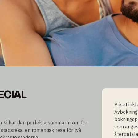
ECIAL
ECIAL
Priset ink
Avbokningsv
bokningsp
an, vi har den perfekta sommarmixen för
som anges 
 stadsresa, en romantisk resa för två
återbetala
ackraste städerna.