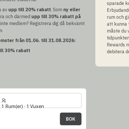
sparade ko
a av
upp till 20% rabatt
. Som
ny eller
Erbjudande
tra och därmed
upp till 30% rabatt på
rum och gä
 inte medlem? Registrera dig då bekvämt
att kunna 
m.
måste du 
tidpunkten
mster från 01.06. till 31.08.2026:
Rewards me
ill 30% rabatt
debitera d
1 Rum(er) ⋅ 1 Vuxen
BOK