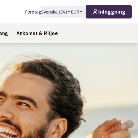
Inloggning
Företag
Svenska
(
SV
)
EUR
ang
Ankomst & Miljoe