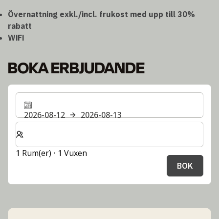
Övernattning exkl./incl. frukost med upp till 30%
rabatt
WiFi
BOKA ERBJUDANDE
2026-08-12
2026-08-13
Välj antal rum och gäster för din vistelse
1 Rum(er) ⋅ 1 Vuxen
BOK