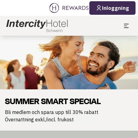
Inloggning
Bild 1 av 1
SUMMER SMART SPECIAL
Bli medlem och spara upp till 30% rabatt
Övernattning exkl./incl. frukost