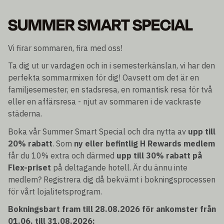
SUMMER SMART SPECIAL
Vi firar sommaren, fira med oss!
Ta dig ut ur vardagen och in i semesterkänslan, vi har den
perfekta sommarmixen för dig! Oavsett om det är en
familjesemester, en stadsresa, en romantisk resa för två
eller en affärsresa - njut av sommaren i de vackraste
städerna.
Boka vår Summer Smart Special och dra nytta av
upp till
20% rabatt
. Som
ny eller befintlig H Rewards medlem
får du 10% extra och därmed
upp till 30% rabatt på
Flex-priset
på deltagande hotell. Är du ännu inte
medlem? Registrera dig då bekvämt i bokningsprocessen
för vårt lojalitetsprogram.
Bokningsbart fram till 28.08.2026 för ankomster från
01.06. till 31.08.2026: