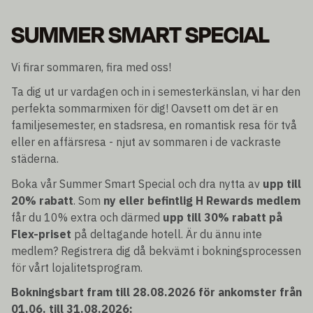
SUMMER SMART SPECIAL
Vi firar sommaren, fira med oss!
Ta dig ut ur vardagen och in i semesterkänslan, vi har den
perfekta sommarmixen för dig! Oavsett om det är en
familjesemester, en stadsresa, en romantisk resa för två
eller en affärsresa - njut av sommaren i de vackraste
städerna.
Boka vår Summer Smart Special och dra nytta av
upp till
20% rabatt
. Som
ny eller befintlig H Rewards medlem
får du 10% extra och därmed
upp till 30% rabatt på
Flex-priset
på deltagande hotell. Är du ännu inte
medlem? Registrera dig då bekvämt i bokningsprocessen
för vårt lojalitetsprogram.
Bokningsbart fram till 28.08.2026 för ankomster från
01.06. till 31.08.2026: