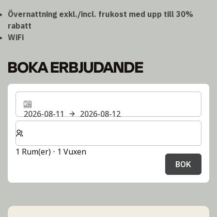
Övernattning exkl./incl. frukost med upp till 30%
rabatt
WiFi
BOKA ERBJUDANDE
2026-08-11
2026-08-12
Välj antal rum och gäster för din vistelse
1 Rum(er) ⋅ 1 Vuxen
BOK