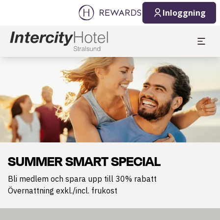
Inloggning
Bild 1 av 1
SUMMER SMART SPECIAL
Bli medlem och spara upp till 30% rabatt
Övernattning exkl./incl. frukost