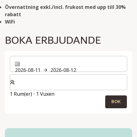
Övernattning exkl./incl. frukost med upp till 30%
rabatt
WiFi
BOKA ERBJUDANDE
2026-08-11
2026-08-12
Välj antal rum och gäster för din vistelse
1 Rum(er) ⋅ 1 Vuxen
BOK