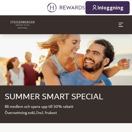
Inloggning
Bild 1 av 1
SUMMER SMART SPECIAL
Bli medlem och spara upp till 30% rabatt
Övernattning exkl./incl. frukost