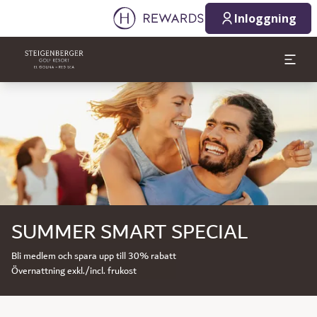
Inloggning
Bild 1 av 1
SUMMER SMART SPECIAL
Bli medlem och spara upp till 30% rabatt
Övernattning exkl./incl. frukost