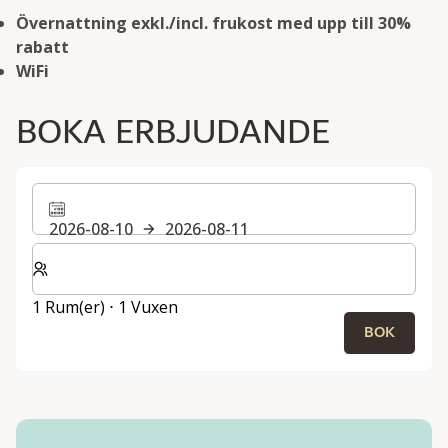
Övernattning exkl./incl. frukost med upp till 30%
rabatt
WiFi
BOKA ERBJUDANDE
2026-08-10
2026-08-11
Välj antal rum och gäster för din vistelse
1 Rum(er) ⋅ 1 Vuxen
BOK