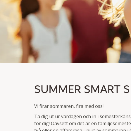
SUMMER SMART SPE
SUMMER SMART S
Bli medlem och spara upp till 30% rabatt
Övernattning exkl./incl. frukost
Vi firar sommaren, fira med oss!
Ta dig ut ur vardagen och in i semesterkän
för dig! Oavsett om det är en familjesemeste
två eller en affärsresa - njut av sommaren i