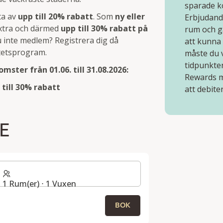
sparade k
ta av
upp till 20% rabatt
. Som
ny eller
Erbjudand
xtra och därmed
upp till 30% rabatt på
rum och gä
u inte medlem? Registrera dig då
att kunna 
itetsprogram.
måste du 
tidpunkten
mster från 01.06. till 31.08.2026:
Rewards m
till 30% rabatt
att debite
E
1 Rum(er) ⋅ 1 Vuxen
BOK