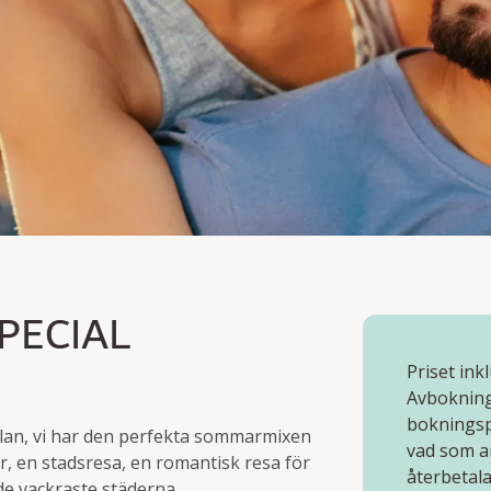
CIAL
PECIAL
Priset ink
Avboknings
bokningsp
slan, vi har den perfekta sommarmixen
vad som a
r, en stadsresa, en romantisk resa för
återbetala
 de vackraste städerna.