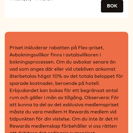
BOK
Priset inkluderar rabatten på Flex-priset.
Avbokningsvillkor finns i avtalsvillkoren i
bokningsprocessen. Om du avbokar senare än
vad som anges där eller vid utebliven ankomst
återbetalas högst 10% av det totala beloppet för
sparade kostnader, beroende på hotell.
Erbjudandet kan bokas för ett begränsat antal
rum och gäller i mån av tillgång. Observera: För
att kunna ta del av det exklusiva medlemspriset
måste du vara medlem H Rewards medlem vid
tidpunkten för din vistelse. Om du inte är det H
Rewards medlemskap förbehåller vi oss rätten
att debitera det ordinarie rumspriset.