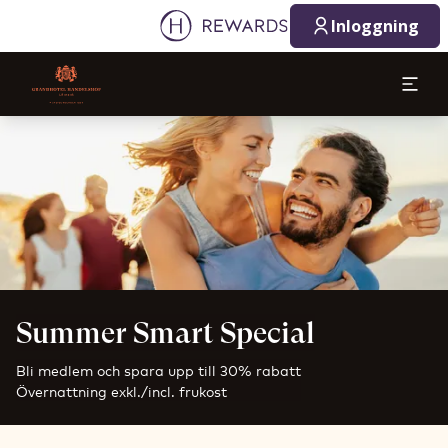
Inloggning
Bild 1 av 1
Summer Smart Special
Bli medlem och spara upp till 30% rabatt
Övernattning exkl./incl. frukost