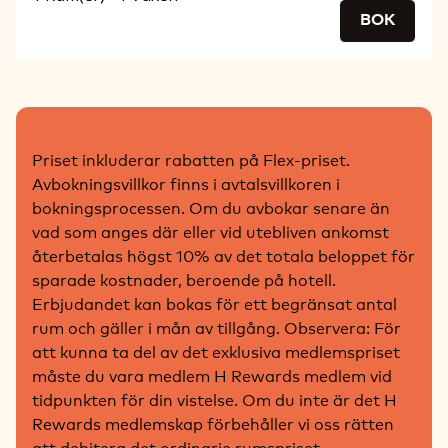
BOK
Priset inkluderar rabatten på Flex-priset.
Avbokningsvillkor finns i avtalsvillkoren i
bokningsprocessen. Om du avbokar senare än
vad som anges där eller vid utebliven ankomst
återbetalas högst 10% av det totala beloppet för
sparade kostnader, beroende på hotell.
Erbjudandet kan bokas för ett begränsat antal
rum och gäller i mån av tillgång. Observera: För
att kunna ta del av det exklusiva medlemspriset
måste du vara medlem H Rewards medlem vid
tidpunkten för din vistelse. Om du inte är det H
Rewards medlemskap förbehåller vi oss rätten
att debitera det ordinarie rumspriset.