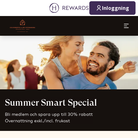
Inloggning
Bild 1 av 1
Summer Smart Special
Bli medlem och spara upp till 30% rabatt
Övernattning exkl./incl. frukost