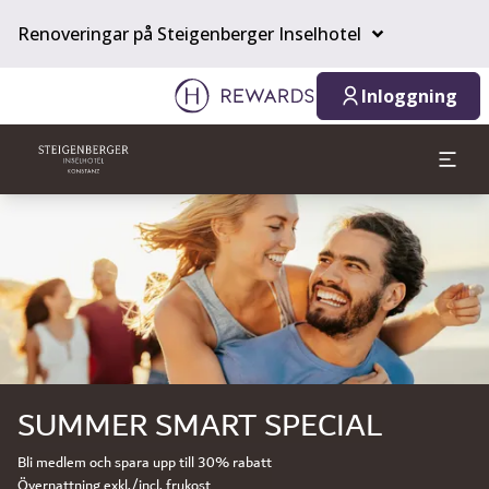
Renoveringar på Steigenberger Inselhotel
Inloggning
Bild 1 av 1
SUMMER SMART SPECIAL
Bli medlem och spara upp till 30% rabatt
Övernattning exkl./incl. frukost