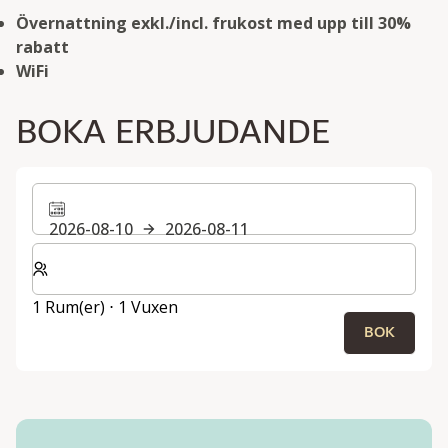
Övernattning exkl./incl. frukost med upp till 30%
rabatt
WiFi
BOKA ERBJUDANDE
2026-08-10
2026-08-11
Välj antal rum och gäster för din vistelse
1 Rum(er) ⋅ 1 Vuxen
BOK