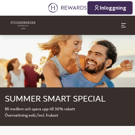
Inloggning
Bild 1 av 1
SUMMER SMART SPECIAL
Bli medlem och spara upp till 30% rabatt
Övernattning exkl./incl. frukost