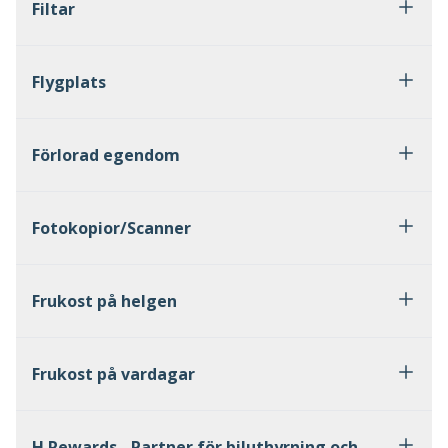
Filtar
Flygplats
Förlorad egendom
Fotokopior/Scanner
Frukost på helgen
Frukost på vardagar
H Rewards - Partner för biluthyrning och