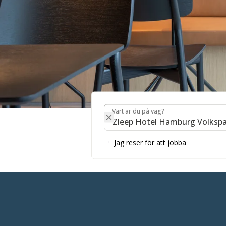
Vart är du på väg?
Vart är du på väg?
RESTAURA
Jag reser för att jobba