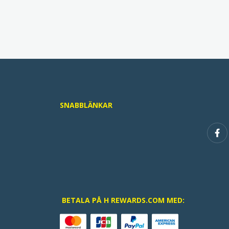
SNABBLÄNKAR
BETALA PÅ H REWARDS.COM MED: