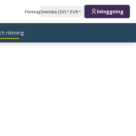
Inloggning
Företag
Svenska
(
SV
)
EUR
ch riktning