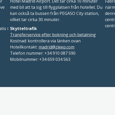
ar
Hotel Madrid Airport. Det tar cirka 10 minuter
Fabri
ive
med bil att ta sig till flygplatsen från hotellet. Du
närma
kan också ta bussen från PEGASO City station,
denn
vilket tar cirka 30 minuter.
centr
centr
tis i
Skytteltrafik
Transferservice efter bokning och betalning
Kostnad: kontrollera via länken ovan
Hotellkontakt:
madrid@zleep.com
Telefon nummer: +34 910 087 590
Mobilnummer: +34 659 034 563