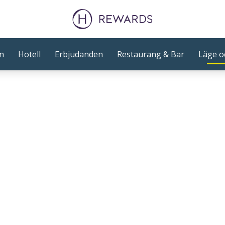
n
Hotell
Erbjudanden
Restaurang & Bar
Läge o