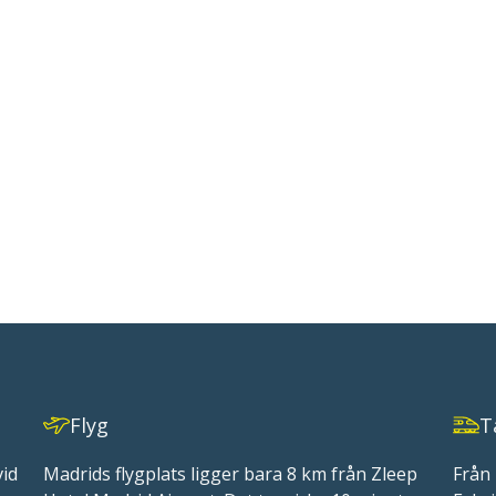
Flyg
T
vid
Madrids flygplats ligger bara 8 km från Zleep
Från 