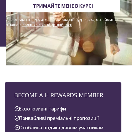
ТРИМАЙТЕ МЕНЕ В КУРСІ
Для отримання додаткової інформації, будь ласка, ознайомтеся
з нашою
політикою конфіденційності
.
BECOME A H REWARDS MEMBER
Ексклюзивні тарифи
Привабливі преміальні пропозиції
Особлива подяка давнім учасникам