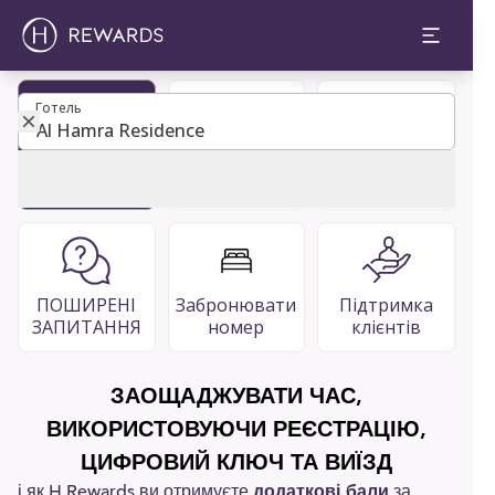
Готель
Готель
Стати
Каталог
Ресторани
учасником
гостей
та бари
ПОШИРЕНІ
Забронювати
Підтримка
ЗАПИТАННЯ
номер
клієнтів
ЗАОЩАДЖУВАТИ ЧАС,
ВИКОРИСТОВУЮЧИ РЕЄСТРАЦІЮ,
ЦИФРОВИЙ КЛЮЧ ТА ВИЇЗД
і як H Rewards ви отримуєте
додаткові бали
за