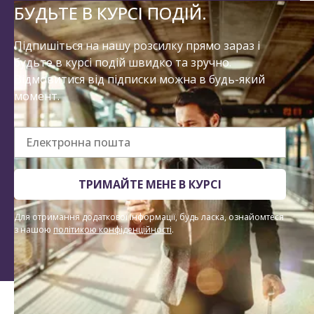
БУДЬТЕ В КУРСІ ПОДІЙ.
Підпишіться на нашу розсилку прямо зараз і
будьте в курсі подій швидко та зручно.
Відмовитися від підписки можна в будь-який
момент.
Електронна пошта
ТРИМАЙТЕ МЕНЕ В КУРСІ
Для отримання додаткової інформації, будь ласка, ознайомтеся
з нашою
політикою конфіденційності
.