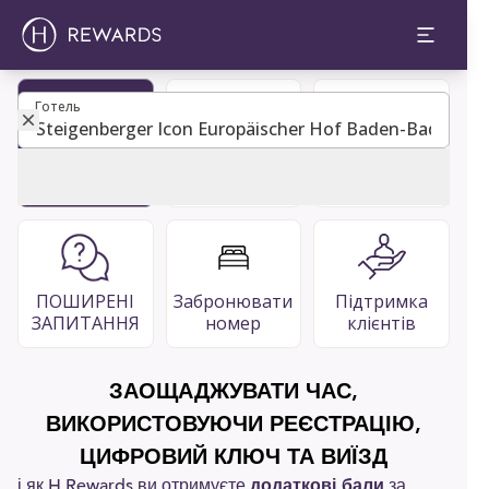
Готель
Готель
Стати
Каталог
Ресторани
учасником
гостей
та бари
ПОШИРЕНІ
Забронювати
Підтримка
ЗАПИТАННЯ
номер
клієнтів
ЗАОЩАДЖУВАТИ ЧАС,
ВИКОРИСТОВУЮЧИ РЕЄСТРАЦІЮ,
ЦИФРОВИЙ КЛЮЧ ТА ВИЇЗД
і як H Rewards ви отримуєте
додаткові бали
за