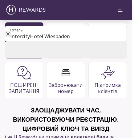
Готель
Готель
Стати
Каталог
Ресторани
учасником
гостей
та бари
ПОШИРЕНІ
Забронювати
Підтримка
ЗАПИТАННЯ
номер
клієнтів
ЗАОЩАДЖУВАТИ ЧАС,
ВИКОРИСТОВУЮЧИ РЕЄСТРАЦІЮ,
ЦИФРОВИЙ КЛЮЧ ТА ВИЇЗД
і як H Rewards ви отримуєте
додаткові бали
за