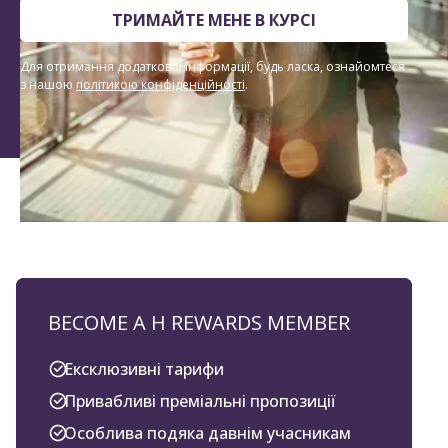
ТРИМАЙТЕ МЕНЕ В КУРСІ
Для отримання додаткової інформації, будь ласка, ознайомтеся
з нашою
політикою конфіденційності
.
BECOME A H REWARDS MEMBER
Ексклюзивні тарифи
Привабливі преміальні пропозиції
Особлива подяка давнім учасникам