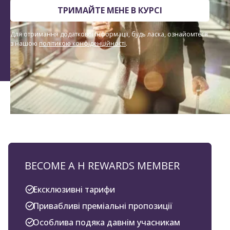
ТРИМАЙТЕ МЕНЕ В КУРСІ
Для отримання додаткової інформації, будь ласка, ознайомтеся
з нашою
політикою конфіденційності
.
BECOME A H REWARDS MEMBER
Ексклюзивні тарифи
Привабливі преміальні пропозиції
Особлива подяка давнім учасникам