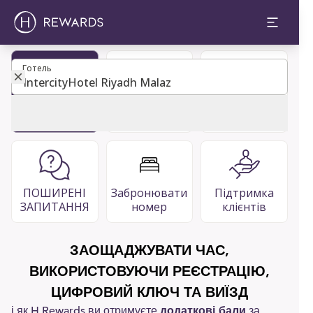
Готель
Готель
Стати
Каталог
Ресторани
учасником
гостей
та бари
ПОШИРЕНІ
Забронювати
Підтримка
ЗАПИТАННЯ
номер
клієнтів
ЗАОЩАДЖУВАТИ ЧАС,
ВИКОРИСТОВУЮЧИ РЕЄСТРАЦІЮ,
ЦИФРОВИЙ КЛЮЧ ТА ВИЇЗД
і як H Rewards ви отримуєте
додаткові бали
за