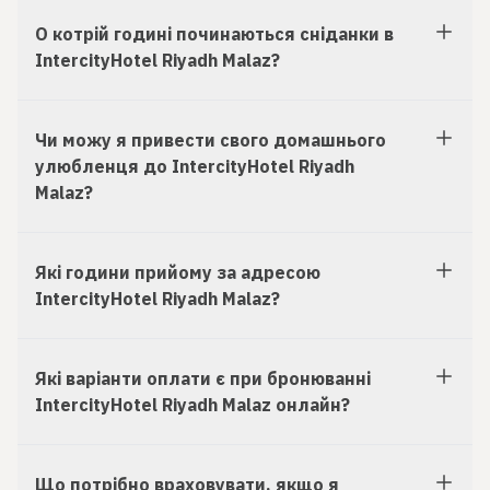
О котрій годині починаються сніданки в
IntercityHotel Riyadh Malaz?
Чи можу я привести свого домашнього
улюбленця до IntercityHotel Riyadh
Malaz?
Які години прийому за адресою
IntercityHotel Riyadh Malaz?
Які варіанти оплати є при бронюванні
IntercityHotel Riyadh Malaz онлайн?
Що потрібно враховувати, якщо я