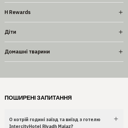
H Rewards
Діти
Домашні тварини
ПОШИРЕНІ ЗАПИТАННЯ
О котрій годині заїзд та виїзд з готелю
IntercityHotel Riyadh Malaz?