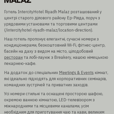
MALAZ
Готель IntercityHotel Riyadh Malaz розташований у
центрі старого ділового району Ер-Ріяда, поруч з
урядовими установами та торговими центрами
(/intercityhotel-riyadh-malaz/location-direction).
Наш готель пропонує елегантні, сучасні номери з
кондиціонерами, безкоштовний Wi-Fi, фітнес-центр,
басейн на даху з видом на місто, цілодобовий
ресторан
та лобі-лаунж з Breakery, нашою німецькою
пекарнею-кафе.
На додаток до спеціальних
Meetings & Events
кімнат,
які ідеально підходять для корпоративних семінарів,
командних зустрічей та приватних заходів.
Усі номери стильні та оснащені просторою шафою,
окремою ванною кімнатою, LED-телевізором з
міжнародними та місцевими каналами, усім
необхідним для приготування чаю та кави, великим