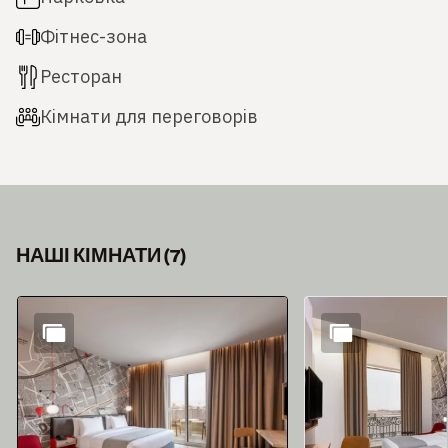
Фітнес-зона
Ресторан
Кімнати для переговорів
НАШІ КІМНАТИ
(
7
)
Слайд 1 з 7