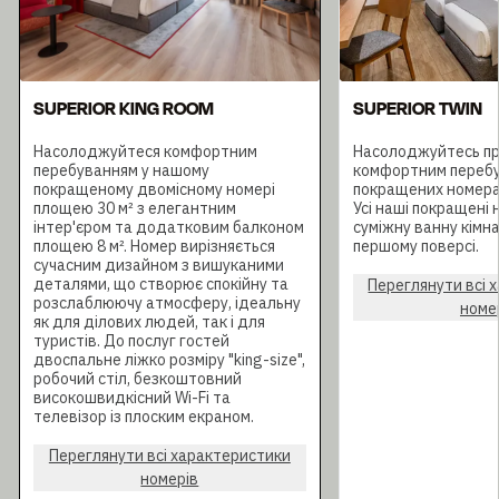
SUPERIOR KING ROOM
SUPERIOR TWIN
Насолоджуйтеся комфортним
Насолоджуйтесь пр
перебуванням у нашому
комфортним перебу
покращеному двомісному номері
покращених номера
площею 30 м² з елегантним
Усі наші покращені
інтер'єром та додатковим балконом
суміжну ванну кімн
площею 8 м². Номер вирізняється
першому поверсі.
сучасним дизайном з вишуканими
деталями, що створює спокійну та
Переглянути всі 
розслаблюючу атмосферу, ідеальну
номе
як для ділових людей, так і для
туристів. До послуг гостей
двоспальне ліжко розміру "king-size",
робочий стіл, безкоштовний
високошвидкісний Wi-Fi та
телевізор із плоским екраном.
Переглянути всі характеристики
номерів