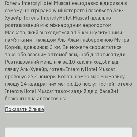
Готель IntercityHotel Muscat нещодавно відкрився в
самому центрі району міністерств і посольств Аль-
Хувейр. Готель IntercityHotel Muscat ідеально
розташований між міжнародним аеропортом
Маската, який знаходиться в 15 км, і культурними
пам'ятками - палацом Аль-Алам і набережною Мутра
Корніш, довжиною 3 км. Ви можете скористатися
таксі або власним автомобілем, щоб дістатися туди.
Розташований менш ніж за 10 хвилин ходьби від
пляжу Аль-Хувейр, готель IntercityHotel Muscat
пропонує 273 номери. Кожен номер має мінімальну
площу 24 квадратних метри. До послуг гостей готелю
IntercityHotel Muscat також задній двір, басейн і
безкоштовна автостоянка.
Показати більше