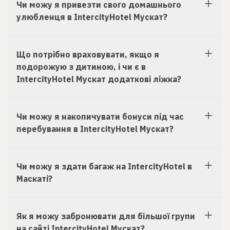
Чи можу я привезти свого домашнього
улюбленця в IntercityHotel Мускат?
Що потрібно враховувати, якщо я
подорожую з дитиною, і чи є в
IntercityHotel Мускат додаткові ліжка?
Чи можу я накопичувати бонуси під час
перебування в IntercityHotel Мускат?
Чи можу я здати багаж на IntercityHotel в
Маскаті?
Як я можу забронювати для більшої групи
на сайті IntercityHotel Мускат?