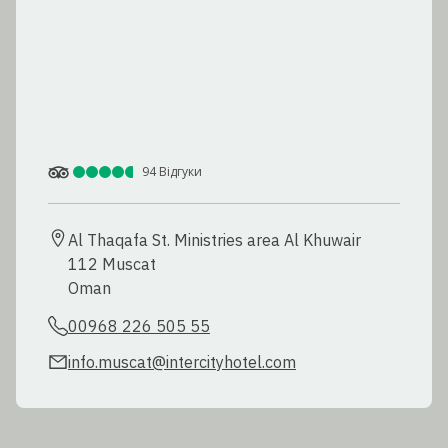
94
Відгуки
Al Thaqafa St. Ministries area Al Khuwair

112 Muscat

Oman
00968 226 505 55
info.muscat@intercityhotel.com