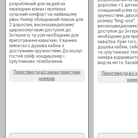
розроблений для людей на
дорослих +1 дитин
інвалідних візках і пропонує
оснащений усіма с
сучасний комфорт на найвищому
зручностями, двос
рівні. Номер обладнаний ліжком для
розміру "king-size",
2 дорослих, високошвидкісним/
високошвидкісним/
широкосмуговим доступом до
доступом до Інтерн
Інтернету та усім необхідним для
необхідним для пр
приготування кави/чаю. У ванних
кави/tea. Крім того
кімнатах є душова кабіна з
душова кабіна, сей
доступними зручностями. До послуг
та супутникове тел
гостей сейф, кондиціонер і
номера відкриваєт
супутникове телебачення.
вид на місто, басей
Переглянути всі характеристики
Переглянути всі 
номерів
номе