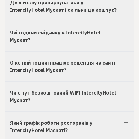
Де я можу припаркуватися у
IntercityHotel Мускат і скільки це коштує?
Які години сніданку в IntercityHotel
Мускат?
О котрій годині працює рецепція на сайті
IntercityHotel Мускат?
Чи є тут безкоштовний WiFi IntercityHotel
Мускат?
Який графік роботи ресторанів у
IntercityHotel Маскаті?