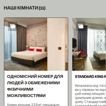
НАШІ КІМНАТИ
(
11
)
Слайд 1 з 11
ОДНОМІСНИЙ НОМЕР ДЛЯ
STANDARD KING
ЛЮДЕЙ З ОБМЕЖЕНИМИ
Незалежно від тог
ФІЗИЧНИМИ
ви у справах чи зар
цей номер площею 2
МОЖЛИВОСТЯМИ
ідеальним домом, н
дому. Стандартний
Номер площею 23,8 м² спеціально
розрахований на п