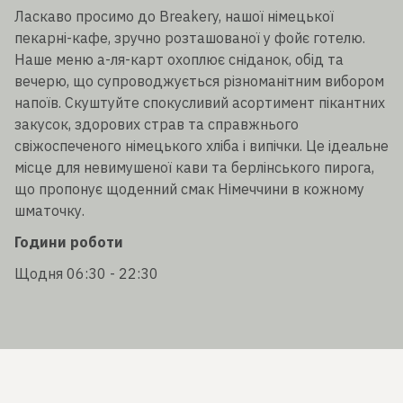
Ласкаво просимо до Breakery, нашої німецької
пекарні-кафе, зручно розташованої у фойє готелю.
Наше меню а-ля-карт охоплює сніданок, обід та
вечерю, що супроводжується різноманітним вибором
напоїв. Скуштуйте спокусливий асортимент пікантних
закусок, здорових страв та справжнього
свіжоспеченого німецького хліба і випічки. Це ідеальне
місце для невимушеної кави та берлінського пирога,
що пропонує щоденний смак Німеччини в кожному
шматочку.
Години роботи
Щодня 06:30 - 22:30