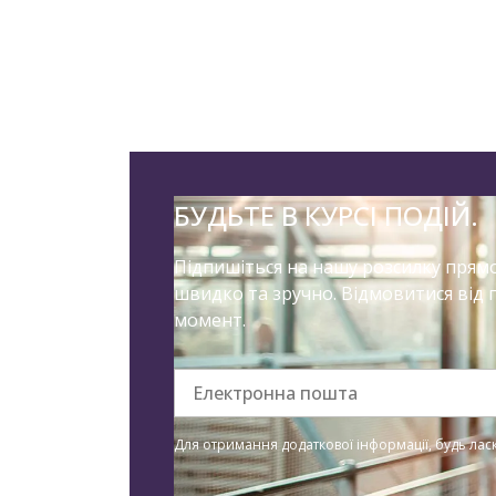
БУДЬТЕ В КУРСІ ПОДІЙ.
Підпишіться на нашу розсилку прямо 
швидко та зручно. Відмовитися від 
момент.
Електронна пошта
Для отримання додаткової інформації, будь ла