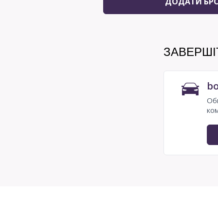
ДОДАТИ БР
ЗАВЕРШ
bo
Об
ко