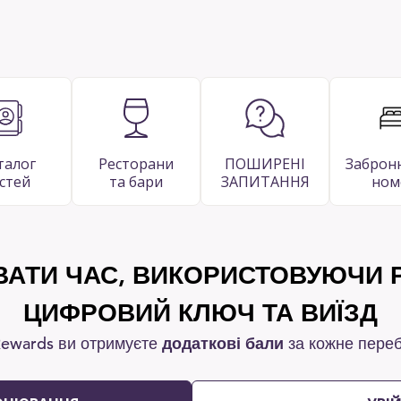
талог
Ресторани
ПОШИРЕНІ
Заброн
стей
та бари
ЗАПИТАННЯ
ном
АТИ ЧАС, ВИКОРИСТОВУЮЧИ Р
ЦИФРОВИЙ КЛЮЧ ТА ВИЇЗД
 Rewards ви отримуєте
додаткові бали
за кожне пере