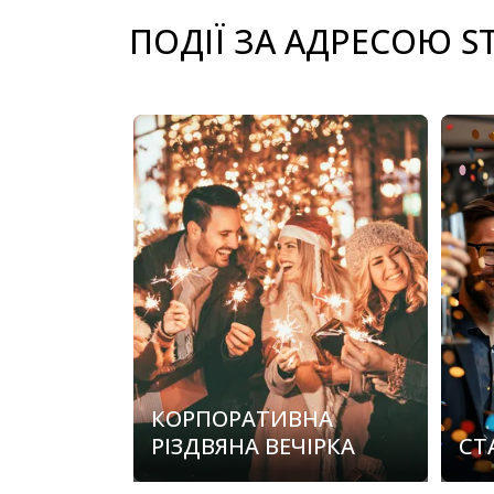
ПОДІЇ ЗА АДРЕСОЮ S
carousel.aria_current_slide
КОРПОРАТИВНА
РІЗДВЯНА ВЕЧІРКА
СТ