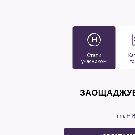
Стати
Ка
учасником
го
ЗАОЩАДЖУВ
і як H