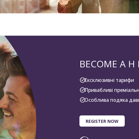
BECOME A H
Ексклюзивні тарифи
Привабливі преміальн
Особлива подяка дав
REGISTER NOW