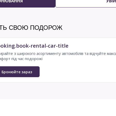
ОНЮВАННЯ
УВІ
ІТЬ СВОЮ ПОДОРОЖ
oking.book-rental-car-title
ирайте з широкого асортименту автомобілів та відчуйте мак
мфорт під час подорожі
Бронюйте зараз