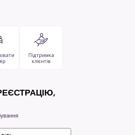
ювати
Підтримка
ер
клієнтів
ЕЄСТРАЦІЮ,
бування