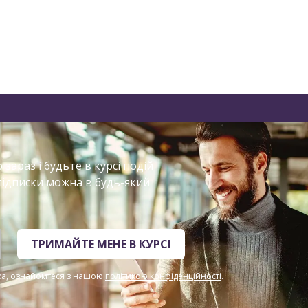
зараз і будьте в курсі подій
підписки можна в будь-який
ТРИМАЙТЕ МЕНЕ В КУРСІ
ска, ознайомтеся з нашою
політикою конфіденційності
.