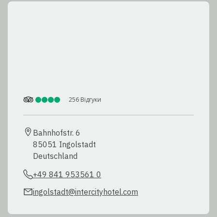
256
Відгуки
Bahnhofstr. 6

85051 Ingolstadt

Deutschland
+49 841 953561 0
ingolstadt@intercityhotel.com