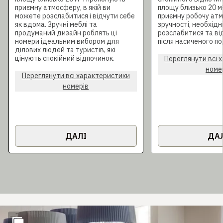
приємну атмосферу, в якій ви
площу близько 20 м²,
можете розслабитися і відчути себе
приємну робочу атм
як вдома. Зручні меблі та
зручності, необхідн
продуманий дизайн роблять ці
розслабитися та ві
номери ідеальним вибором для
після насиченого по
ділових людей та туристів, які
цінують спокійний відпочинок.
Переглянути всі 
номе
Переглянути всі характеристики
номерів
ДАЛІ
ДА