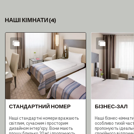
НАШІ КІМНАТИ
(
4
)
Слайд 1 з 4
СТАНДАРТНИЙ НОМЕР
БІЗНЕС-ЗАЛ
Наші стандартні номери вражають
Наші бізнес-кімнат
світлим, сучасним і просторим
особливо тихій час
дизайном інтер'єру. Вони мають
пропонують ідеальн
площу близько 20 м² і пропонують
спокійного відпочи