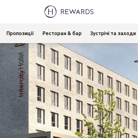
Пропозиції
Ресторан & бар
Зустрічі та заходи