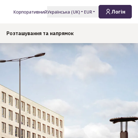
Логін
Корпоративний
Українська
(
UK
)
EUR
Розташування та напрямок