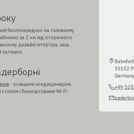
року
аний безпосередньо на головному
иблизно за 2 км від історичного
асному дизайні інтер'єру, наш
й затишок.
Bahnhofs
33102 Pa
адерборні
German
ерів
- оснащені кондиціонером,
+49 525
столом і безкоштовним Wi-Fi -
paderbor