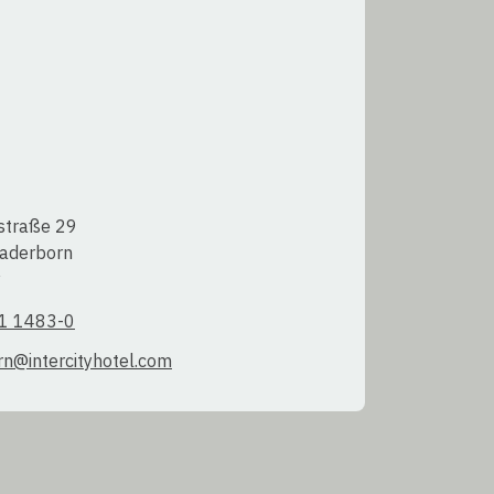
traße 29  

derborn  

y
1 1483-0
n@intercityhotel.com