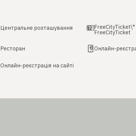
FreeCityTicket\* 
Центральне розташування
FreeCityTicket
Ресторан
Онлайн-реєстра
Онлайн-реєстрація на сайті