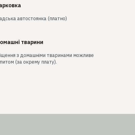
арковка
адська автостоянка (платно)
омашні тварини
іщення з домашніми тваринами можливе
апитом (за окрему плату).