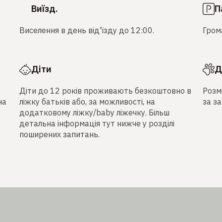
Виїзд.
П
Виселення в день від'їзду до 12:00.
Гром
Діти
Д
Діти до 12 років проживають безкоштовно в
Розм
на
ліжку батьків або, за можливості, на
за з
додатковому ліжку/baby ліжечку. Більш
детальна інформація тут нижче у розділі
поширених запитань.