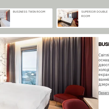
BUSINESS TWIN ROOM
SUPERIOR DOUBLE
ROOM
BUS
Світл
оснащ
двосп
холод
екран
ванні
дзерк
Перегл