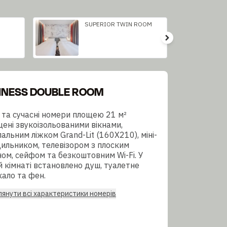
SUPERIOR TWIN ROOM
INESS DOUBLE ROOM
і та сучасні номери площею 21 м²
ені звукоізольованими вікнами,
альним ліжком Grand-Lit (160X210), міні-
ильником, телевізором з плоским
ом, сейфом та безкоштовним Wi-Fi. У
й кімнаті встановлено душ, туалетне
ало та фен.
янути всі характеристики номерів