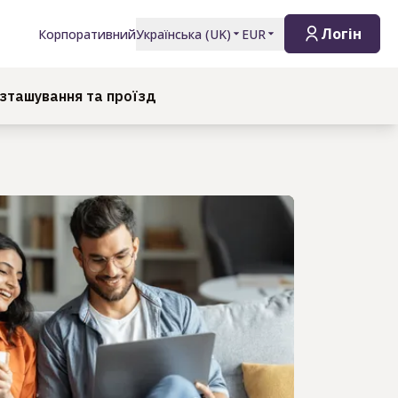
Логін
Корпоративний
Українська
(
UK
)
EUR
зташування та проїзд