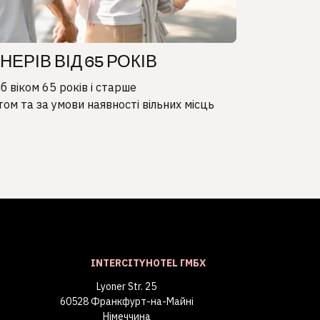
ЕРІВ ВІД 65 РОКІВ
іб віком 65 років і старше
том та за умови наявності вільних місць
INTERCITYHOTEL ГМБХ
Lyoner Str. 25
60528 Франкфурт-на-Майні
Німеччина