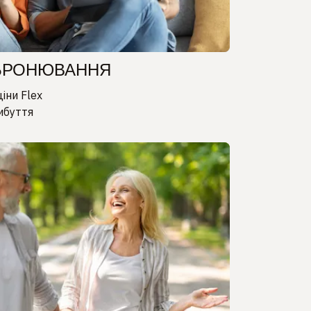
 БРОНЮВАННЯ
іни Flex
ибуття