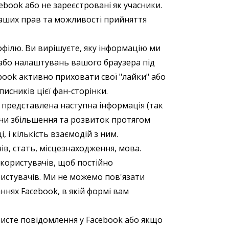
cebook або не зареєстровані як учасники.
ваших прав та можливості прийняття
офілю. Ви вирішуєте, яку інформацію ми
або налаштувань вашого браузера під
ebook активно приховати свої "лайки" або
исників цієї фан-сторінки.
 представлена наступна інформація (так
аючи збільшення та розвиток протягом
 і кількість взаємодій з ним.
чів, стать, місцезнаходження, мова.
користувачів, щоб постійно
истувачів. Ми не можемо пов'язати
нях Facebook, в якій формі вам
бисте повідомлення у Facebook або якщо