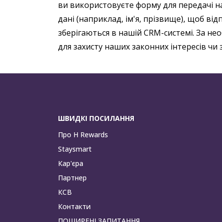
ви використовуєте форму для передачі н
дані (наприклад, ім'я, прізвище), щоб ві
зберігаються в нашій CRM-системі. За не
для захисту наших законних інтересів чи за
ШВИДКІ ПОСИЛАННЯ
Про H Rewards
Staysmart
Кар'єра
Партнер
КСВ
Контакти
ПОШИРЕНІ ЗАПИТАННЯ