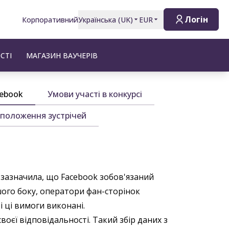
Логін
Корпоративний
Українська
(
UK
)
EUR
СТІ
МАГАЗИН ВАУЧЕРІВ
cebook
Умови участі в конкурсі
 положення зустрічей
 зазначила, що Facebook зобов'язаний
ншого боку, оператори фан-сторінок
 ці вимоги виконані.
воєї відповідальності. Такий збір даних з