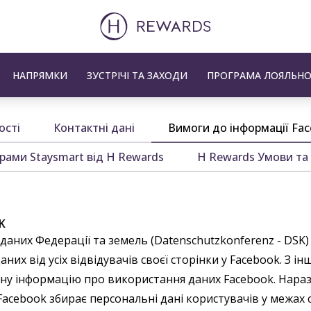
НАПРЯМКИ
ЗУСТРІЧІ ТА ЗАХОДИ
ПРОГРАМА ЛОЯЛЬНО
ості
Контактні дані
Вимоги до інформації Fa
рами Staysmart від H Rewards
H Rewards Умови та
K
даних Федерації та земель (Datenschutzkonferenz - DSK)
них від усіх відвідувачів своєї сторінки у Facebook. З і
ну інформацію про використання даних Facebook. Наразі
Facebook збирає персональні дані користувачів у межах с