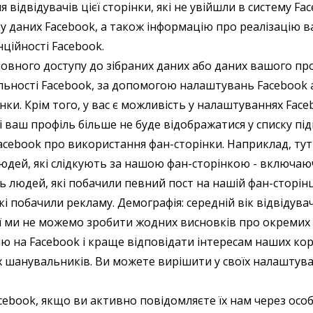
відвідувачів цієї сторінки, які не увійшли в систему Fa
у даних Facebook, а також інформацію про реалізацію 
ційності Facebook.
повного доступу до зібраних даних або даних вашого пр
льності Facebook, за допомогою налаштувань Facebook 
нки. Крім того, у вас є можливість у налаштуваннях Fac
 ваш профіль більше не буде відображатися у списку підп
acebook про використання фан-сторінки. Наприклад, тут
ть людей, які слідкують за нашою фан-сторінкою - включ
ь людей, які побачили певний пост на нашій фан-сторінці,
кі побачили рекламу. Демографія: середній вік відвідува
ї ми не можемо зробити жодних висновків про окремих 
на Facebook і краще відповідати інтересам наших кор
 шанувальників. Ви можете вирішити у своїх налаштуван
cebook, якщо ви активно повідомляєте їх нам через осо