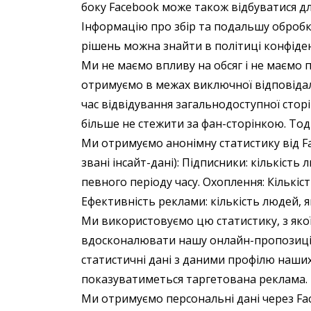
боку Facebook може також відбуватися для 
Інформацію про збір та подальшу обробк
рішень можна знайти в політиці конфіден
Ми не маємо впливу на обсяг і не маємо 
отримуємо в межах виключної відповіда
час відвідування загальнодоступної сторі
більше не стежити за фан-сторінкою. Тоді
Ми отримуємо анонімну статистику від F
звані інсайт-дані): Підписники: кількіс
певного періоду часу. Охоплення: Кількіст
Ефективність реклами: кількість людей, я
Ми використовуємо цю статистику, з яко
вдосконалювати нашу онлайн-пропозицію 
статистичні дані з даними профілю наших
показуватиметься таргетована реклама.
Ми отримуємо персональні дані через Fa