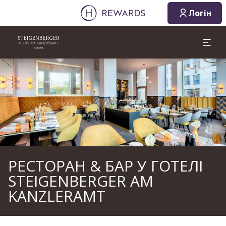
08.08.2026
09.08.2026
Логін
1 Кімната(и) ⋅ 1 Дорослий
Слайд 1 з 1
РЕСТОРАН & БАР У ГОТЕЛІ
STEIGENBERGER AM
KANZLERAMT