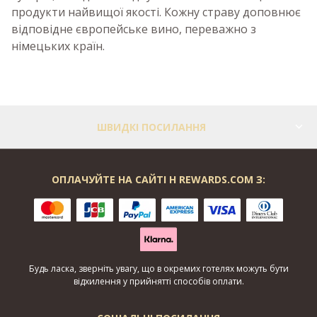
продукти найвищої якості. Кожну страву доповнює
відповідне європейське вино, переважно з
німецьких країн.
ШВИДКІ ПОСИЛАННЯ
ОПЛАЧУЙТЕ НА САЙТІ H REWARDS.COM З:
Будь ласка, зверніть увагу, що в окремих готелях можуть бути
відхилення у прийнятті способів оплати.