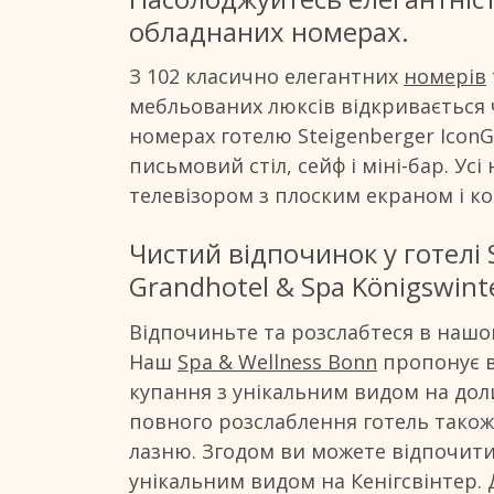
обладнаних номерах.
З 102 класично елегантних
номерів
мебльованих люксів відкривається 
номерах готелю Steigenberger IconG
письмовий стіл, сейф і міні-бар. У
телевізором з плоским екраном і к
Чистий відпочинок у готелі 
Grandhotel & Spa Königswint
Відпочиньте та розслабтеся в нашом
Наш
Spa & Wellness Bonn
пропонує ва
купання з унікальним видом на доли
повного розслаблення готель також
лазню. Згодом ви можете відпочити 
унікальним видом на Кенігсвінтер.