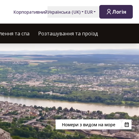
Логін
Корпоративний
Українська
(
UK
)
EUR
ення та спа
Розташування та проїзд
Номери з видом на море