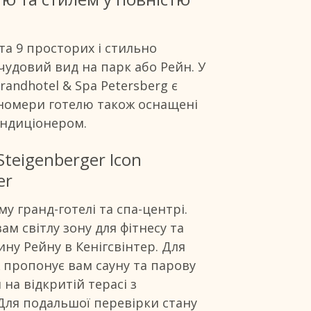
та 9 просторих і стильно
чудовий вид на парк або Рейн. У
randhotel & Spa Petersberg є
сі номери готелю також оснащені
ондиціонером.
Steigenberger Icon
er
у гранд-готелі та спа-центрі.
м світлу зону для фітнесу та
ну Рейну в Кенігсвінтер. Для
 пропонує вам сауну та парову
на відкритій терасі з
 Для подальшої перевірки стану