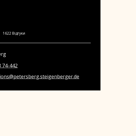
1622
Відгуки
erg
3 74-442
tions@petersberg.steigenberger.de