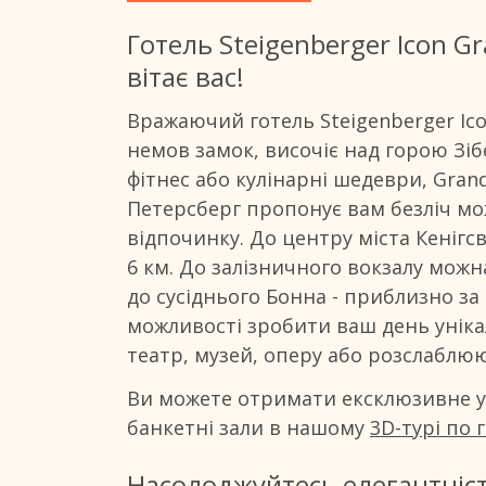
Готель Steigenberger Icon Gr
вітає вас!
Вражаючий готель Steigenberger Ico
немов замок, височіє над горою Зіб
фітнес або кулінарні шедеври, Grand
Петерсберг пропонує вам безліч мо
відпочинку. До центру міста Кенігс
6 км. До залізничного вокзалу можна
до сусіднього Бонна - приблизно за
можливості зробити ваш день уніка
театр, музей, оперу або розслаблюю
Ви можете отримати ексклюзивне у
банкетні зали в нашому
3D-турі по 
Насолоджуйтесь елегантніст