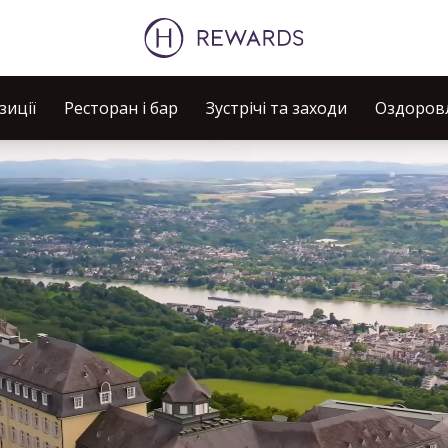
зиції
Ресторан і бар
Зустрічі та заходи
Оздоровл