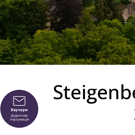
Steigenb
Ваучери
Додаткова
інформація