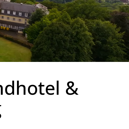
ndhotel &
g