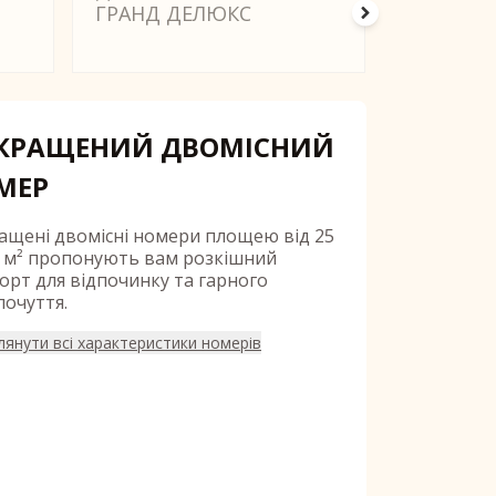
ГРАНД ДЕЛЮКС
ГРАНД Д
ВИДОМ 
КРАЩЕНИЙ ДВОМІСНИЙ
МЕР
ащені двомісні номери площею від 25
9 м² пропонують вам розкішний
орт для відпочинку та гарного
почуття.
лянути всі характеристики номерів