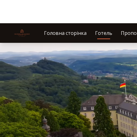
Головна сторінка
Готель
Пропо
Слайд 1 з 1
Steigenberger Icon Grandhotel & Spa Petersberg