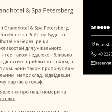
andhotel & Spa Petersberg
n Grandhotel & Spa Petersberg,
енгебірге та Рейном. Будь то
hotel на березі річки
Petersb
жливостей для унікального
+49 222
вінтер також недалеко - близько
 дістатися приблизно за 4 км, а
reserva
 17 км. Бонн також пропонує вам
льним, наприклад, відвідавши
чу партію в гольф.
явлення про наші номери та
готелю.
ю та стилем у повністю