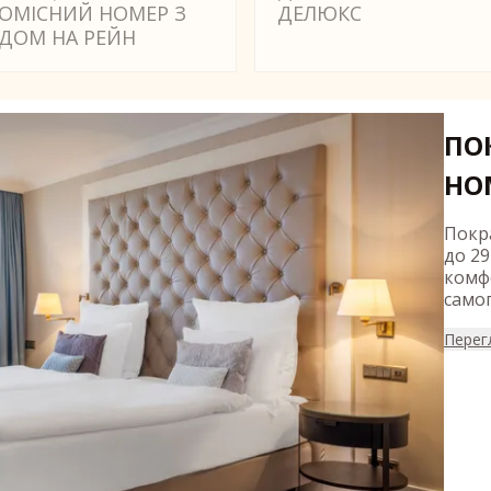
ОМІСНИЙ НОМЕР З
ДЕЛЮКС
ДОМ НА РЕЙН
ПО
НО
Покр
до 2
комф
само
Перег