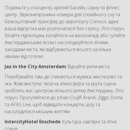
Пориньте у спа-центр, критий басейн, сауну та фітнес-
центр. Звуконепроникні номери для спокійного сну та
безкоштовний трансфер до аеропорту Схіпхол, адже
ваша відпустка має розпочатися без стресу. Літо поруч:
Бігайте підтюпцем, катайтеся на велосипеді або гуляйте
Амстердамським лісом і насолоджуйтеся літніми
заходами міста, які відбуваються всього за кілька
хвилин від готелю.
Jaz in the City Amsterdam
Відчуйте ритм міста.
Перебувайте там, де стикаються музика, мистецтво та
їжа. Живі виступи, творча атмосфера та крута сцена
зроблять вас центром літнього ритму Амстердаму. Літо
поруч: Прогуляйтеся до Johan Cruijff ArenA, Ziggo Dome
та AFAS Live, щоб відвідати концерти, шоу та
насолодитися міським життям.
IntercityHotel Enschede
Культура, кав'ярні та літнє
сонце.