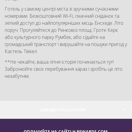
Готель у самому центрі міста зі зручними сучасними
номерами. Безкоштовний Wi-Fi, смачний сніданок та
легкий доступ до найпопулярніших місць Енсхеде. Літо
поруч: Прогуляйтеся до Ринкової площі, Гроте Керк
або культурного парку Румбек, або сідайте на
громадський транспорт і вирушайте на пошуки пригод у
Кастель Твікел.
**Не чекайте, ваша літня історія починається тут!
Забронюйте своє перебування зараз і зробіть це літо
незабутнім.
ШВИДКІ ПОСИЛАННЯ
ОПЛАЧУЙТЕ НА САЙТІ H REWARDS.COM,