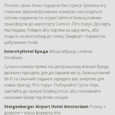
Почніть свою літню подорож без стресу! Зупиніться у
стильних звуконепроникних номерах, насолодіться
ситним сніданком та скористайтеся безкоштовним
трансфером до аеропорту Схіпхол. Літо поруч: Дослідіть
Амстердам, Лейден або Харлем за одну мить, або
поїдьте на велосипеді до пляжу Зандворт і барвистих
цибулинних полів.
IntercityHotel Бреда
Міські вібрації, сонячні
посмішки.
Сучасні номери прямо на центральному вокзалі Бреда,
ідеально підходять для дослідників міста. Безкоштовний
Wi-Fi та смачний сніданок зарядять вас енергією для
нових пригод. Літо поруч: Поблукайте Гроте Керк,
завітайте до галереї Блайнд Уоллс або поплавайте
каналами Бреди під літнім сонцем.
Steigenberger Airport Hotel Amsterdam
Розкіш +
дозвілля = ваша формула літа.