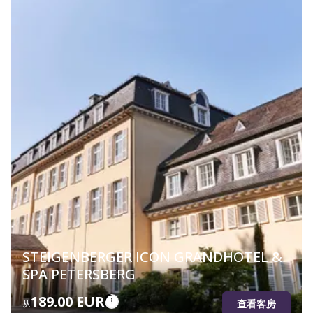
STEIGENBERGER ICON GRANDHOTEL &
SPA PETERSBERG
189.00 EUR
查看客房
从