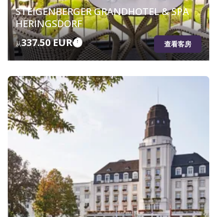
STEIGENBERGER GRANDHOTEL & SPA
HERINGSDORF
337.50 EUR
查看客房
从