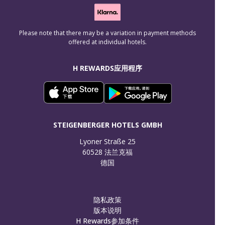
Please note that there may be a variation in payment methods
offered at individual hotels.
H REWARDS应用程序
STEIGENBERGER HOTELS GMBH
Lyoner Straße 25

60528 法兰克福

德国
隐私政策
版本说明
H Rewards参加条件