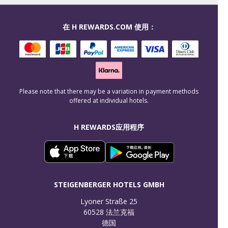
在 H REWARDS.COM 使用：
Please note that there may be a variation in payment methods
offered at individual hotels.
H REWARDS应用程序
STEIGENBERGER HOTELS GMBH
Lyoner Straße 25

60528 法兰克福

德国