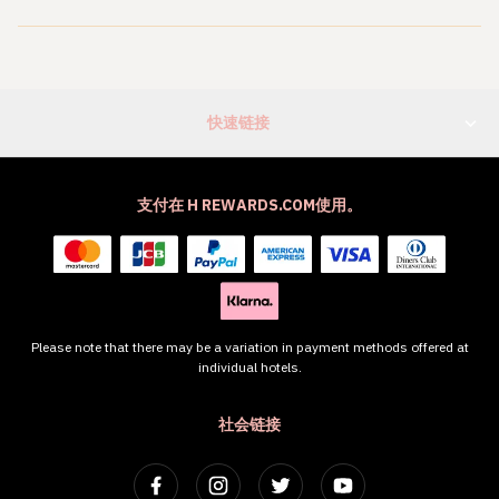
快速链接
支付在 H REWARDS.COM使用。
Please note that there may be a variation in payment methods offered at
individual hotels.
社会链接