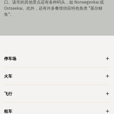
口。该市的其他景点还有各种码头，如 Norwegenkai 或
Ostseekai。此外，还有许多餐馆供应特色鱼类 "基尔鲱
鱼"。
停车场
火车
飞行
租车