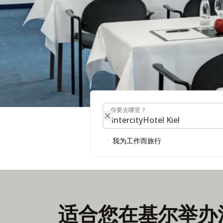
你要去哪里？
你要去哪里？
会议& 活动
我为工作而旅行
寻找会议厅
适合您在基尔举办