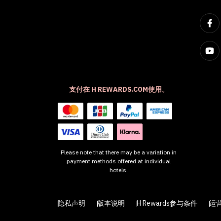
支付在 H REWARDS.COM使用。
Please note that there may be a variation in
payment methods offered at individual
hotels.
隐私声明
版本说明
H Rewards参与条件
运