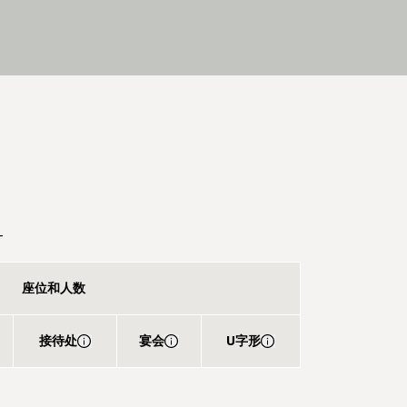
_
座位和人数
接待处
宴会
U字形