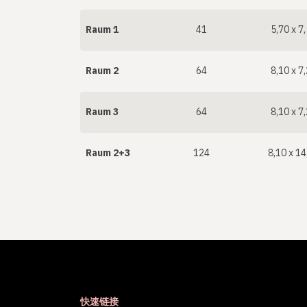
Raum 1
41
5,70 x 7,
Raum 2
64
8,10 x 7,
Raum 3
64
8,10 x 7,
Raum 2+3
124
8,10 x 14
快速链接