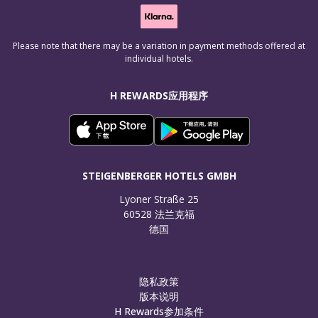
Please note that there may be a variation in payment methods offered at
individual hotels.
H REWARDS应用程序
STEIGENBERGER HOTELS GMBH
Lyoner Straße 25

60528 法兰克福

德国
隐私政策
版本说明
H Rewards参加条件