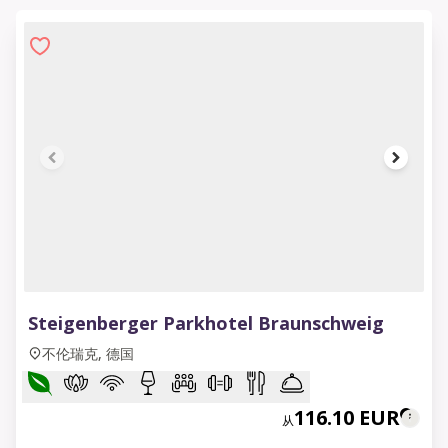
1 of 12
Steigenberger Parkhotel Braunschweig
不伦瑞克, 德国
116.10 EUR
从