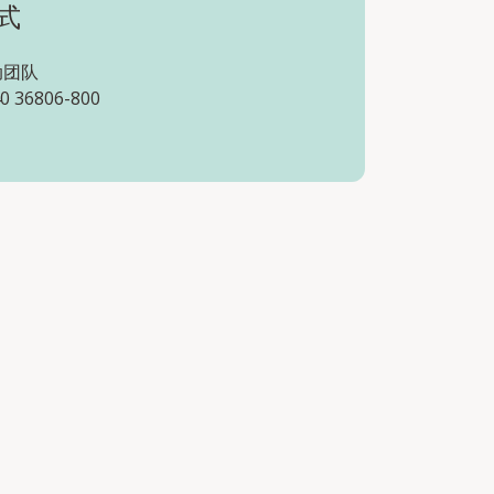
式
动团队
0 36806-800