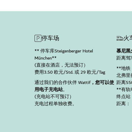
停车场
火
** 停车库Steigenberger Hotel
慕尼黑
München**
距离驾车
(直接在酒店，无法预订）
**地铁
费用3.50 欧元/Std. 或 29 欧元/Tag
北弗里
通过我们的合作伙伴 Wattif
，您可以使
距离55
用电子充电站
。
**有轨
(充电站不可预订）
终点站：A
充电过程单独收费。
距离： 