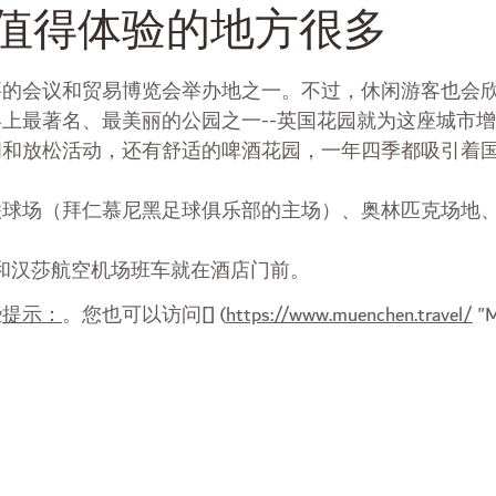
-值得体验的地方很多
要的会议和贸易博览会举办地之一。不过，休闲游客也会
上最著名、最美丽的公园之一--英国花园就为这座城市
闲和放松活动，还有舒适的啤酒花园，一年四季都吸引着
。
联球场（拜仁慕尼黑足球俱乐部的主场）、奥林匹克场地
f 地铁站和汉莎航空机场班车就在酒店门前。
些
提示：
。您也可以访问[] (
https://www.muenchen.travel/
"M
。