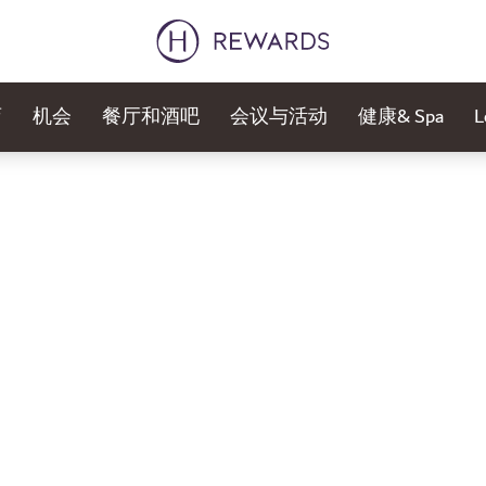
店
机会
餐厅和酒吧
会议与活动
健康& Spa
L