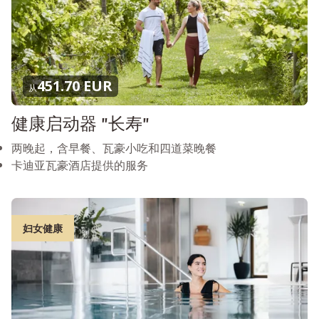
451.70 EUR
从
健康启动器 "长寿"
两晚起，含早餐、瓦豪小吃和四道菜晚餐
卡迪亚瓦豪酒店提供的服务
妇女健康