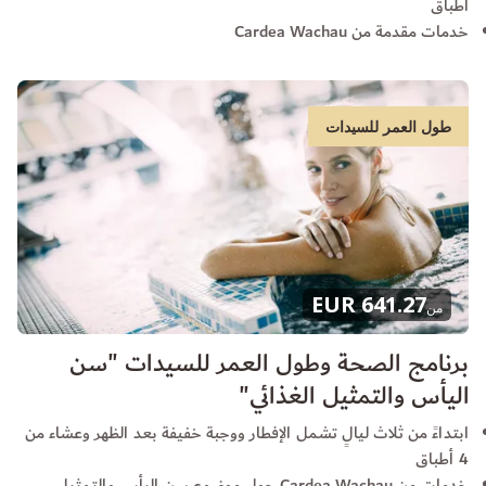
أطباق
خدمات مقدمة من Cardea Wachau
طول العمر للسيدات
641.27 EUR
من
برنامج الصحة وطول العمر للسيدات "سن
اليأس والتمثيل الغذائي"
ابتداءً من ثلاث ليالٍ تشمل الإفطار ووجبة خفيفة بعد الظهر وعشاء من
4 أطباق
خدمات من Cardea Wachau حول موضوع سن اليأس والتمثيل